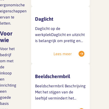
en vaatziekten, depressie,
ergonomische
kanker, klachten aan het
eigenschappen
bewegingsapparaat en
SFA magazine The Human
ervan te
Daglicht
overgewicht tot zelfs
Factor
letten.
vervroegd overlijden. De
Daglicht op de
Boekentips
eerste stap om dit
Voor
werkplekDaglicht en uitzicht
gezondheidsrisico te
wie
is belangrijk om prettig en
Podcasttips
beperken is door de totale
gezond te werken. Wie voor
Voor het
dagelijkse zitduur (ook privé)
mogelijkheden tot uitzicht en
Lees meer
bedrijf
…
daglicht via dak- of ramen in
om met
de kantoorruimte zorgt,
de
draagt bij aan de zorg voor
inkoop
Beeldschermbril
goede
en
arbeidsomstandigheden.Voor
inrichting
Beeldschermbril Beschrijving
wieVoor het bedrijf om
een
Met het stijgen van de
preventief of vanwege
goede
leeftijd vermindert het
klachten naar de
basis
functioneren van de ooglens,
mogelijkheden…