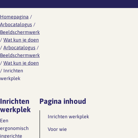
Werknemersreis 6 fasen
Wat is er aan de hand
Ontwikkeling
Aanvragen RI&E account
Modelcontracten
Homepagina
/
Wat kun je doen
Arbocatalogus
/
Personeelshandboek
Beeldschermwerk
Wetgeving
/
Wat kun je doen
Gezondheid en arbo
Toetsing
HR jaarplan
/
Arbocatalogus
/
Beeldschermwerk
Werkdruk
Verzuim en verlof
/
Wat kun je doen
/
Inrichten
Verlof
werkplek
Wat is er aan de hand
Overzicht regelingen
vakantie-uren
Wat kun je doen
Inrichten
Pagina inhoud
Ziekte en vakantie
Wetgeving
werkplek
Inrichten werkplek
Overzicht regelingen cao-
Een
Ongewenst gedrag
verlof
ergonomisch
Voor wie
ingerichte