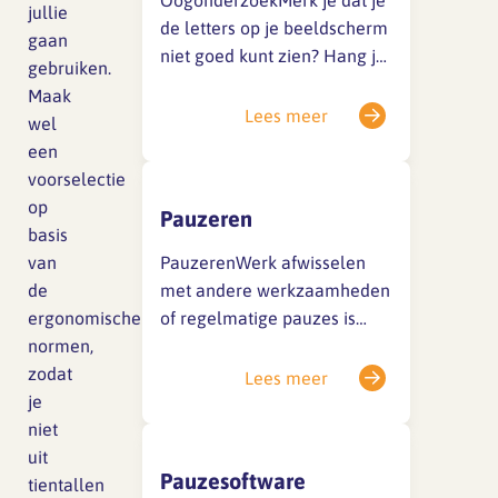
OogonderzoekMerk je dat je
jullie
Beeldschermwerk kunt je
de letters op je beeldscherm
gaan
signaleren of er
niet goed kunt zien? Hang je
gebruiken.
risicofactoren…
steeds verder voorover om
Maak
het maar te kunnen lezen?
Lees meer
wel
En zijn je ogen na een
een
werkdag vermoeid, tranend
voorselectie
of prikkelend? Uit onderzoek
op
Pauzeren
blijkt gelukkig dat je ogen er
basis
niet van achteruit gaan. Toch
van
PauzerenWerk afwisselen
kan…
de
met andere werkzaamheden
ergonomische
of regelmatige pauzes is
normen,
belangrijk. Zonder
zodat
onderbrekingen aan één stuk
Lees meer
je
door zittend werken is slecht
niet
voor je concentratie. Je
uit
verliest je scherpte. Bij
Pauzesoftware
tientallen
intensief beeldschermwerk is