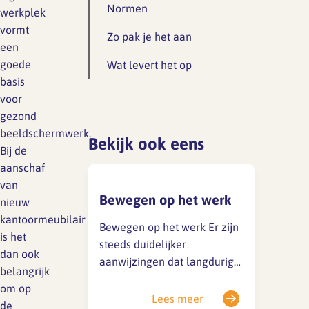
Lief en leed
Normen
werkplek
Gedragscode
vormt
Zo pak je het aan
een
Branche analyse en
Vertrouwenspersoon
goede
Wat levert het op
onderzoek
basis
Handreikingen
voor
gezond
Rapport Arbeidszaken 2025
Kantooromgeving
beeldschermwerk.
Bekijk ook eens
Rapport Arbeidszaken 2024
Bij de
aanschaf
Rapport Arbeidszaken 2023
Maatregelen
van
Bewegen op het werk
nieuw
Sectoranalyse
kantoormeubilair
Bewegen op het werk Er zijn
is het
Jaarrapportage
steeds duidelijker
dan ook
Ontwerpsector 2025
aanwijzingen dat langdurig
belangrijk
achtereen zitten het risico
om op
verhoogd op diabetes, hart-
Lees meer
Media en magazine
de