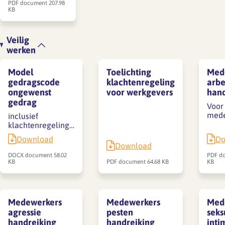
PDF document
207.98
KB
Veilig
werken
Model
Toelichting
Med
gedragscode
klachtenregeling
arbe
ongewenst
voor werkgevers
hand
gedrag
Voor
mede
inclusief
klachtenregeling…
Download
Do
Download
DOCX document
58.02
PDF d
KB
PDF document
64.68 KB
KB
Medewerkers
Medewerkers
Med
agressie
pesten
seks
handreiking
handreiking
inti