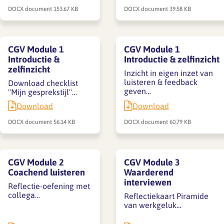
DOCX document
153.67 KB
DOCX document
39.58 KB
CGV Module 1
CGV Module 1
Introductie &
Introductie & zelfinzicht
zelfinzicht
Inzicht in eigen inzet van
luisteren & feedback
Download checklist
geven…
"Mijn gesprekstijl"…
Download
Download
DOCX document
56.14 KB
DOCX document
60.79 KB
CGV Module 2
CGV Module 3
Coachend luisteren
Waarderend
interviewen
Reflectie-oefening met
collega…
Reflectiekaart Piramide
van werkgeluk…