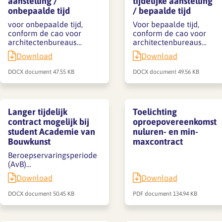
aanstelling /
tijdelijke aanstelling
onbepaalde tijd
/ bepaalde tijd
voor onbepaalde tijd,
Voor bepaalde tijd,
conform de cao voor
conform de cao voor
architectenbureaus…
architectenbureaus…
Download
Download
DOCX document
47.55 KB
DOCX document
49.56 KB
Langer tijdelijk
Toelichting
contract mogelijk bij
oproepovereenkomst
student Academie van
nuluren- en min-
Bouwkunst
maxcontract
Beroepservaringsperiode
(AvB)…
Download
Download
DOCX document
50.45 KB
PDF document
134.94 KB