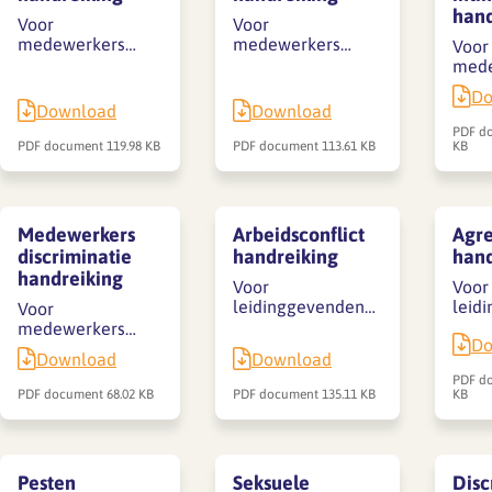
hand
Voor
Voor
medewerkers…
medewerkers…
Voor
mede
Do
Download
Download
PDF d
PDF document
119.98 KB
PDF document
113.61 KB
KB
Medewerkers
Arbeidsconflict
Agre
discriminatie
handreiking
hand
handreiking
Voor
Voor
leidinggevenden…
leid
Voor
medewerkers…
Do
Download
Download
PDF d
PDF document
68.02 KB
PDF document
135.11 KB
KB
Pesten
Seksuele
Disc