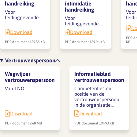
handreiking
intimidatie
hand
handreiking
Voor
Voor
leidinggevende…
leid
Voor
leidinggevende…
Do
Download
Download
PDF d
PDF document
189.58 KB
PDF document
189.96 KB
KB
Vertrouwenspersoon
Wegwijzer
Informatieblad
vertrouwenspersoon
vertrouwenspersoon
Van TNO…
Competenties en
positie van de
vertrouwenspersoon
in de organisatie…
Download
Download
PDF document
2.68 MB
PDF document
194.93 KB