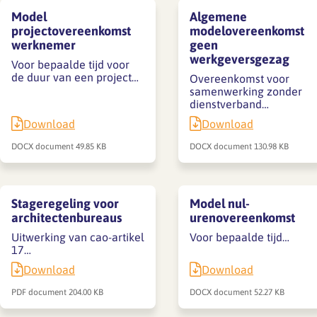
Model
Algemene
projectovereenkomst
modelovereenkomst
werknemer
geen
werkgeversgezag
Voor bepaalde tijd voor
de duur van een project…
Overeenkomst voor
samenwerking zonder
dienstverband…
Download
Download
DOCX document
49.85 KB
DOCX document
130.98 KB
Stageregeling voor
Model nul-
architectenbureaus
urenovereenkomst
Uitwerking van cao-artikel
Voor bepaalde tijd…
17…
Download
Download
PDF document
204.00 KB
DOCX document
52.27 KB