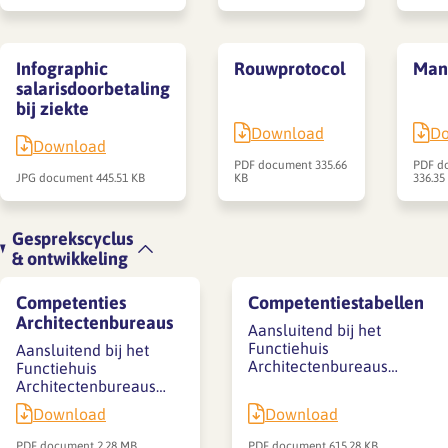
Infographic
Rouwprotocol
Man
salarisdoorbetaling
bij ziekte
Download
D
Download
PDF document
335.66
PDF d
JPG document
445.51 KB
KB
336.35
Gesprekscyclus
& ontwikkeling
Competenties
Competentiestabellen
Architectenbureaus
Aansluitend bij het
Functiehuis
Aansluitend bij het
Architectenbureaus…
Functiehuis
Architectenbureaus…
Download
Download
PDF document
2.28 MB
PDF document
615.28 KB