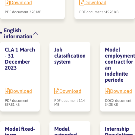
Download
Download
PDF document
2.28 MB
PDF document
615.28 KB
English
information
CLA 1 March
Job
Model
- 31
classification
employment
December
system
contract for
2023
an
indefinite
periode
Download
Download
Download
PDF document
PDF document
1.14
DOCX document
857.81 KB
MB
34.38 KB
Model fixed-
Model
Internship
term
extended
Regulations