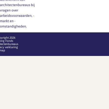
architectenbureaus bij
vragen over
arbeidsvoorwaarden, -
markt en -
omstandigheden.
pyright 2026
ting Fonds
itectenbureaus
acy verklaring
emap