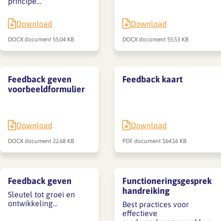
principe…
Download
Download
DOCX document
55.04 KB
DOCX document
55.53 KB
Feedback geven
Feedback kaart
voorbeeldformulier
Download
Download
DOCX document
22.68 KB
PDF document
164.16 KB
Feedback geven
Functioneringsgesprek
handreiking
Sleutel tot groei en
ontwikkeling…
Best practices voor
effectieve