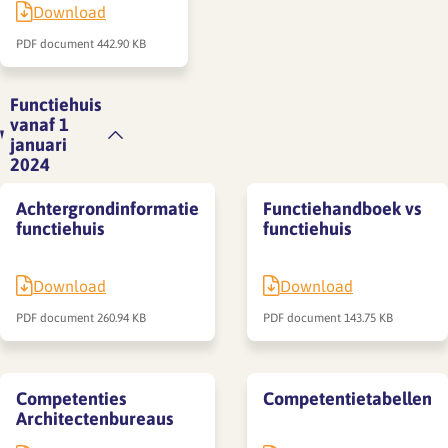
Download
PDF document
442.90 KB
Functiehuis
vanaf 1
januari
2024
Achtergrondinformatie
Functiehandboek vs
functiehuis
functiehuis
Download
Download
PDF document
260.94 KB
PDF document
143.75 KB
Competenties
Competentietabellen
Architectenbureaus