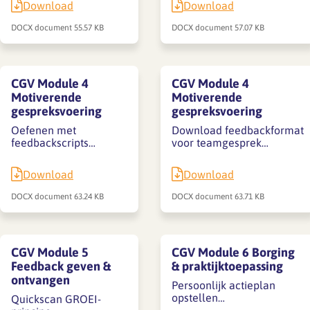
Download
Download
DOCX document
55.57 KB
DOCX document
57.07 KB
CGV Module 4
CGV Module 4
Motiverende
Motiverende
gespreksvoering
gespreksvoering
Oefenen met
Download feedbackformat
feedbackscripts…
voor teamgesprek…
Download
Download
DOCX document
63.24 KB
DOCX document
63.71 KB
CGV Module 5
CGV Module 6 Borging
Feedback geven &
& praktijktoepassing
ontvangen
Persoonlijk actieplan
opstellen…
Quickscan GROEI-