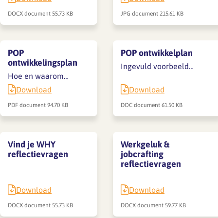
DOCX document
55.73 KB
JPG document
215.61 KB
POP
POP ontwikkelplan
ontwikkelingsplan
Ingevuld voorbeeld…
Hoe en waarom…
Download
Download
PDF document
94.70 KB
DOC document
61.50 KB
Vind je WHY
Werkgeluk &
reflectievragen
jobcrafting
reflectievragen
Download
Download
DOCX document
55.73 KB
DOCX document
59.77 KB