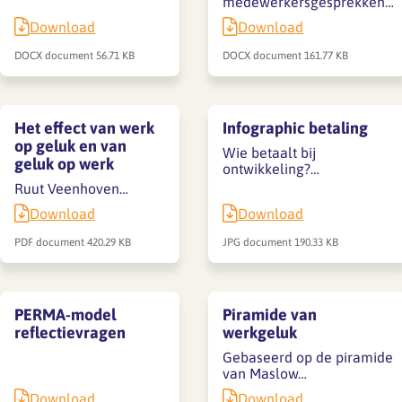
medewerkersgesprekken…
Download
Download
DOCX document
56.71 KB
DOCX document
161.77 KB
Het effect van werk
Infographic betaling
op geluk en van
Wie betaalt bij
geluk op werk
ontwikkeling?…
Ruut Veenhoven…
Download
Download
PDF document
420.29 KB
JPG document
190.33 KB
PERMA-model
Piramide van
reflectievragen
werkgeluk
Gebaseerd op de piramide
van Maslow…
Download
Download