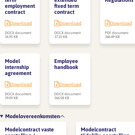
employment
fixed term
contract
contract
Download
Download
Download
DOCX document
DOCX document
PDF document
36.95 KB
37.10 KB
346.49 KB
Model
Employee
internship
handbook
agreement
Download
Download
DOCX document
DOCX document
39.09 KB
366.58 KB
Modelovereenkomsten
Modelcontract vaste
Modelcontract