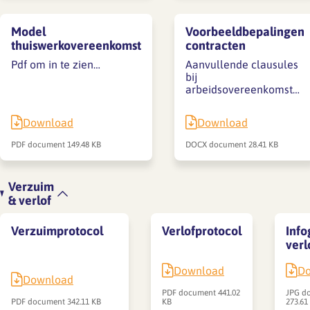
Model
Voorbeeldbepalingen
thuiswerkovereenkomst
contracten
Pdf om in te zien…
Aanvullende clausules
bij
arbeidsovereenkomst…
Download
Download
PDF document
149.48 KB
DOCX document
28.41 KB
Verzuim
& verlof
Verzuimprotocol
Verlofprotocol
Info
verl
Download
D
Download
PDF document
441.02
JPG d
PDF document
342.11 KB
KB
273.61