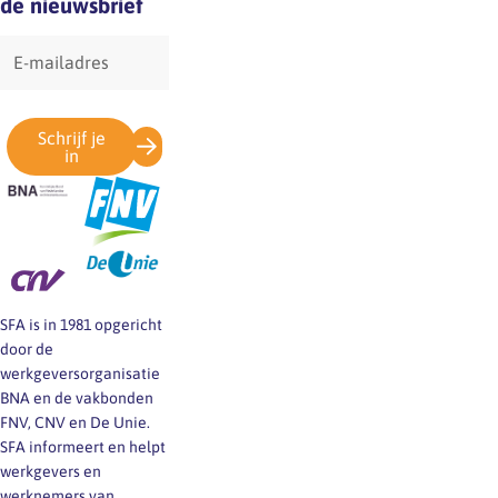
de nieuwsbrief
E-
mailadres
Schrijf je
in
SFA is in 1981 opgericht
door de
werkgeversorganisatie
BNA en de vakbonden
FNV, CNV en De Unie.
SFA informeert en helpt
werkgevers en
werknemers van