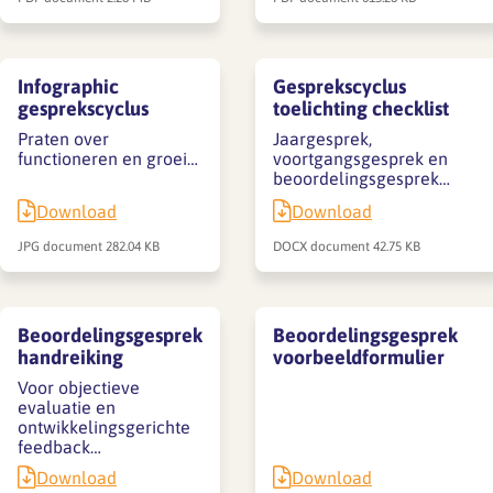
Infographic
Gesprekscyclus
gesprekscyclus
toelichting checklist
Praten over
Jaargesprek,
functioneren en groei…
voortgangsgesprek en
beoordelingsgesprek…
Download
Download
JPG document
282.04 KB
DOCX document
42.75 KB
Beoordelingsgesprek
Beoordelingsgesprek
handreiking
voorbeeldformulier
Voor objectieve
evaluatie en
ontwikkelingsgerichte
feedback…
Download
Download