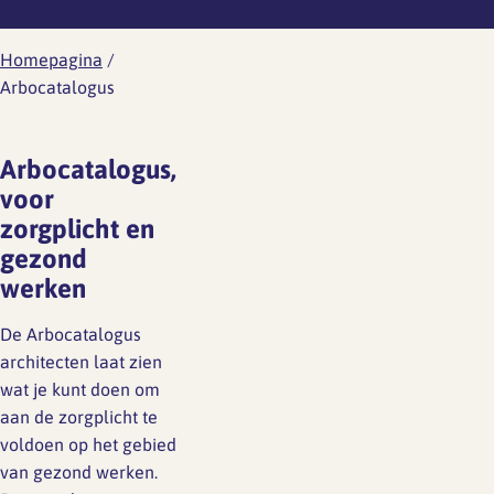
Werknemersreis 6 fasen
Wat is er aan de hand
Ontwikkeling
Aanvragen RI&E account
Modelcontracten
Homepagina
/
Wat kun je doen
Arbocatalogus
Personeelshandboek
Wetgeving
Gezondheid en arbo
Toetsing
HR jaarplan
Arbocatalogus,
voor
Werkdruk
Verzuim en verlof
zorgplicht en
gezond
Verlof
Wat is er aan de hand
werken
Overzicht regelingen
vakantie-uren
Wat kun je doen
De Arbocatalogus
architecten laat zien
Ziekte en vakantie
Wetgeving
wat je kunt doen om
aan de zorgplicht te
Overzicht regelingen cao-
voldoen op het gebied
Ongewenst gedrag
verlof
van gezond werken.