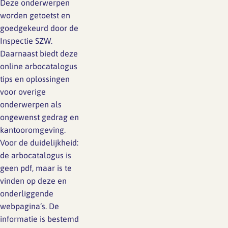
Deze onderwerpen
Lief en leed
worden getoetst en
Gedragscode
goedgekeurd door de
Branche analyse en
Vertrouwenspersoon
Inspectie SZW.
onderzoek
Daarnaast biedt deze
Handreikingen
online arbocatalogus
tips en oplossingen
Rapport Arbeidszaken 2025
voor overige
Kantooromgeving
onderwerpen als
Rapport Arbeidszaken 2024
ongewenst gedrag en
kantooromgeving.
Rapport Arbeidszaken 2023
Maatregelen
Voor de duidelijkheid:
Sectoranalyse
de arbocatalogus is
geen pdf, maar is te
Jaarrapportage
vinden op deze en
Ontwerpsector 2025
onderliggende
webpagina’s. De
informatie is bestemd
Media en magazine