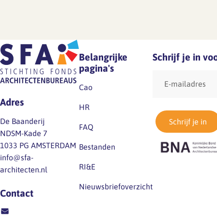
Belangrijke
Schrijf je in v
pagina's
E-
mailadres
Cao
Adres
HR
De Baanderij
Schrijf je in
FAQ
NDSM-Kade 7
1033 PG AMSTERDAM
Bestanden
info@sfa-
RI&E
architecten.nl
Nieuwsbriefoverzicht
Contact