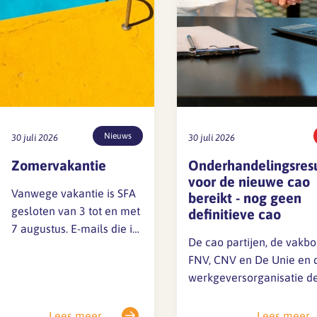
Lief en leed
Gedragscode
Branche analyse en
Vertrouwenspersoon
onderzoek
Handreikingen
Rapport Arbeidszaken 2025
Kantooromgeving
Nieuws
30 juli 2026
30 juli 2026
Rapport Arbeidszaken 2024
Zomervakantie
Onderhandelingsres
voor de nieuwe cao
Rapport Arbeidszaken 2023
Maatregelen
Vanwege vakantie is SFA
bereikt - nog geen
gesloten van 3 tot en met
definitieve cao
Sectoranalyse
7 augustus. E-mails die in
De cao partijen, de vakb
Jaarrapportage
deze periode
FNV, CNV en De Unie en 
Ontwerpsector 2025
binnenkomen, kunnen
werkgeversorganisatie d
dan niet worden
hebben een
behandeld. Ook vóór en
Media en magazine
onderhandelingsresultaa
Lees meer
Lees meer