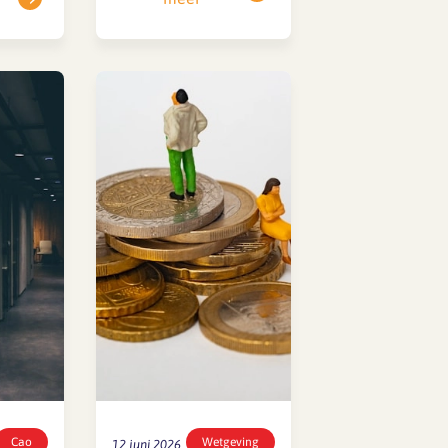
t
nog niet tot een
t wordt
akkoord gekomen,
ban
maar de gesprekken
g geen
zijn in volle gang.
Zodra er iets te
nhoud
melden is, delen we
dat direct via een
nieuwsitem op onze
website en op
LinkedIn.Houd deze
kanalen dus zeker in…
Cao
Wetgeving
12 juni 2026