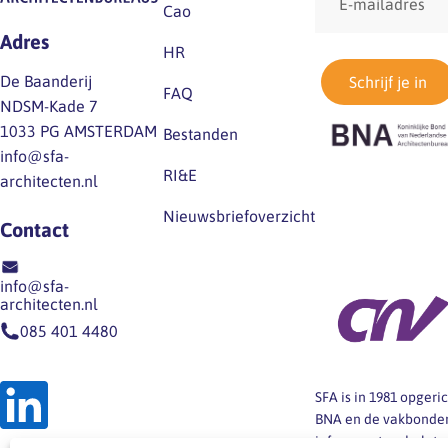
mailadres
Cao
Adres
HR
De Baanderij
Schrijf je in
FAQ
NDSM-Kade 7
1033 PG AMSTERDAM
Bestanden
info@sfa-
RI&E
architecten.nl
Nieuwsbriefoverzicht
Contact
info@sfa-
architecten.nl
085 401 4480
SFA is in 1981 opger
BNA en de vakbonden
informeert en helpt