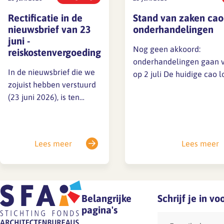
Rectificatie in de
Stand van zaken cao
nieuwsbrief van 23
onderhandelingen
juni -
Nog geen akkoord:
reiskostenvergoeding
onderhandelingen gaan 
In de nieuwsbrief die we
op 2 juli De huidige cao l
zojuist hebben verstuurd
tot 1 juli 2026. Achter de
(23 juni 2026), is ten
schermen wordt
onrechte het volgende
stevig onderhandeld, maa
opgenomen: Dit is onjuist,
tot nu toe nog geen akko
werknemers hebben niet
bereikt. Vanwege de
Lees meer
Lees meer
een dergelijk recht op
vertrouwelijkheid kunne
grond van de wet noch op
geen details delen, maar
grond van de huidige
houden je op de hoogte.
cao.Excuus voor
📌 Belangrijke…
eventuele verwarring.
Belangrijke
Schrijf je in v
pagina's
E-