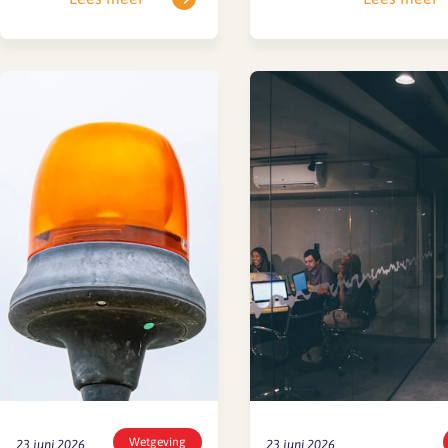
na deze week is een deel
de nieuwe cao bereikt. Di
van het team afwezig,
onderhandelingsresultaa
waardoor het langer kan
SFA magazine The Human
aan hun leden en achter
duren voordat je een
Factor
voorgelegd. Er is dus no
reactie ontvangt. Is je…
definitieve cao. Mocht je
Boekentips
vragen hebben over de i
van het…
Podcasttips
Wetgeving
23 juni 2026
23 juni 2026