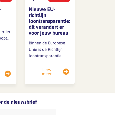
-
Nieuwe EU-
richtlijn
loontransparantie:
dit verandert er
verder
voor jouw bureau
oopt
Binnen de Europese
Unie is de Richtlijn
loontransparantie
r er is
(2023/970)
ord
vastgesteld. Het doel
Lees
meer
van deze richtlijn is
n we nu
om meer inzicht te
 we
geven in beloningen
en daarmee de
loonkloof tussen
oor de nieuwsbrief
mannen en vrouwen
te dichten. Deze