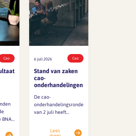
Cao
Cao
6 juli 2026
ultaat
Stand van zaken
cao-
onderhandelingen
De cao-
onden
onderhandelingsronde
de
van 2 juli heeft
e BNA,
inmiddels
plaatsgevonden. De
Lees
t voor
sociale partners zijn
meer