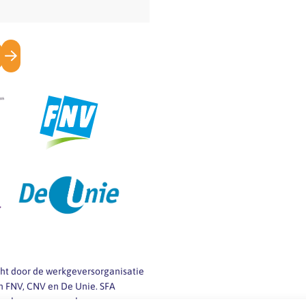
richtlijn verplicht
werkgevers tot grote
openheid over
salarissen, zowel
tijdens de
sollicitatieprocedure
als tijdens…
icht door de werkgeversorganisatie
 FNV, CNV en De Unie. SFA
 werkgevers en werknemers van