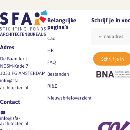
Belangrijke
Schrijf je in v
pagina's
E-
mailadres
Cao
Adres
HR
De Baanderij
Schrijf je in
FAQ
NDSM-Kade 7
1033 PG AMSTERDAM
Bestanden
info@sfa-
RI&E
architecten.nl
Nieuwsbriefoverzicht
Contact
info@sfa-
architecten.nl