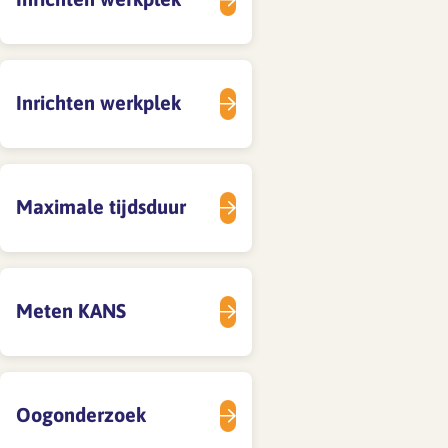
SFA magazine The Human
Factor
Inrichten werkplek
Boekentips
Podcasttips
Maximale tijdsduur
Meten KANS
Oogonderzoek