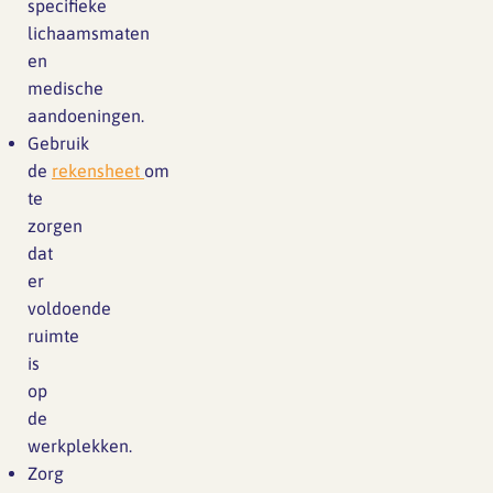
specifieke
lichaamsmaten
en
medische
aandoeningen.
Gebruik
de
rekensheet
om
te
zorgen
dat
er
voldoende
ruimte
is
op
de
werkplekken.
Zorg