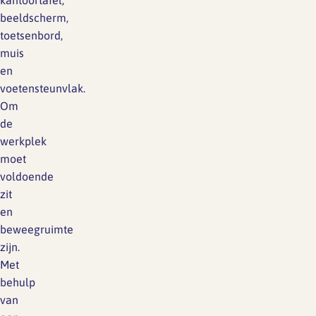
kantoortafel,
beeldscherm,
toetsenbord,
muis
en
voetensteunvlak.
Om
de
werkplek
moet
voldoende
zit
en
beweegruimte
zijn.
Met
behulp
van