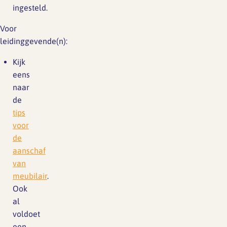
ingesteld.
Voor
leidinggevende(n):
Kijk
eens
naar
de
tips
voor
de
aanschaf
van
meubilair
.
Ook
al
voldoet
een