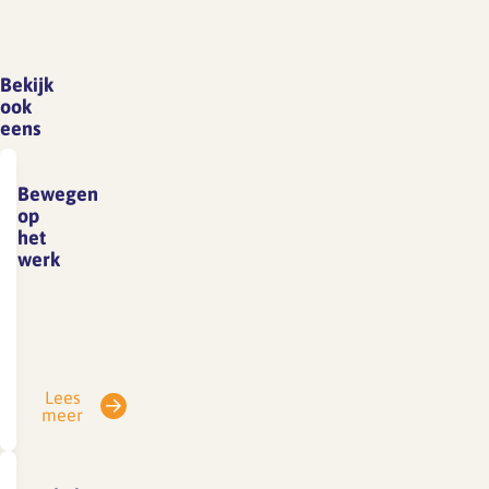
Bekijk
ook
eens
Bewegen
op
het
werk
Bewegen
op
het
werk
Lees
Er
meer
zijn
steeds
duidelijker