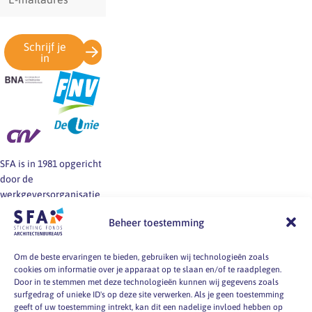
mailadres
Schrijf je
in
SFA is in 1981 opgericht
door de
werkgeversorganisatie
BNA en de vakbonden
Beheer toestemming
FNV, CNV en De Unie.
SFA informeert en helpt
werkgevers en
Om de beste ervaringen te bieden, gebruiken wij technologieën zoals
cookies om informatie over je apparaat op te slaan en/of te raadplegen.
werknemers van
Door in te stemmen met deze technologieën kunnen wij gegevens zoals
architectenbureaus bij
surfgedrag of unieke ID's op deze site verwerken. Als je geen toestemming
vragen over
geeft of uw toestemming intrekt, kan dit een nadelige invloed hebben op