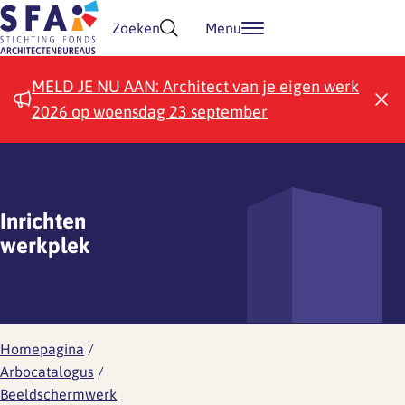
Doorgaan naar inhoud
Zoeken
Menu
MELD JE NU AAN: Architect van je eigen werk
2026 op woensdag 23 september
Inrichten
werkplek
Homepagina
/
Arbocatalogus
/
Beeldschermwerk