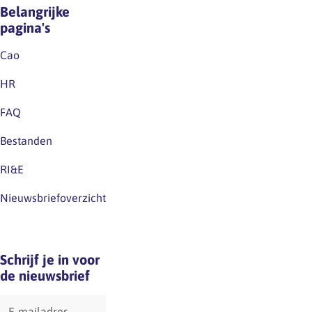
je
dan
Belangrijke
gezondheid.Voor
2
pagina's
wieVoor
uur
bedrijven
per
Cao
en…
dag
HR
mee
werkt,
FAQ
loop
Bestanden
je
al
RI&E
snel
het
Nieuwsbriefoverzicht
risico
op
gezondheidsklachten.
Schrijf je in voor
Het
de nieuwsbrief
werken…
E-