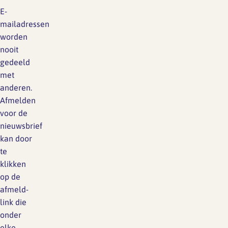
E-
mailadressen
SFA magazine The Human
worden
Factor
nooit
gedeeld
Boekentips
met
Podcasttips
anderen.
Afmelden
voor de
nieuwsbrief
kan door
te
klikken
op de
afmeld-
link die
onder
elke