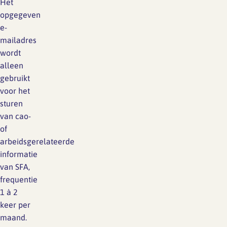
Het
Lief en leed
opgegeven
Gedragscode
e-
Branche analyse en
Vertrouwenspersoon
mailadres
onderzoek
wordt
Handreikingen
alleen
gebruikt
Rapport Arbeidszaken 2025
voor het
Kantooromgeving
sturen
Rapport Arbeidszaken 2024
van cao-
of
Rapport Arbeidszaken 2023
Maatregelen
arbeidsgerelateerde
Sectoranalyse
informatie
van SFA,
Jaarrapportage
frequentie
Ontwerpsector 2025
1 à 2
keer per
maand.
Media en magazine