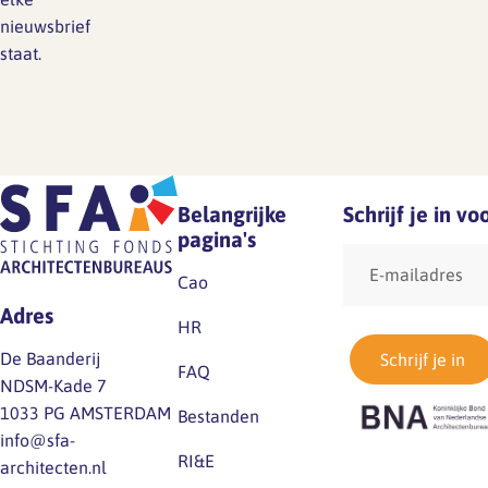
nieuwsbrief
staat.
Belangrijke
Schrijf je in v
pagina's
E-
mailadres
Cao
Adres
HR
De Baanderij
Schrijf je in
FAQ
NDSM-Kade 7
1033 PG AMSTERDAM
Bestanden
info@sfa-
RI&E
architecten.nl