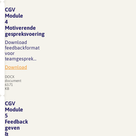
CGV
Module
4
Motiverende
gespreksvoering
Download
feedbackformat
voor
teamgesprek…
Download
DOCX
document
63.71
KB
CGV
Module
5
Feedback
geven
&