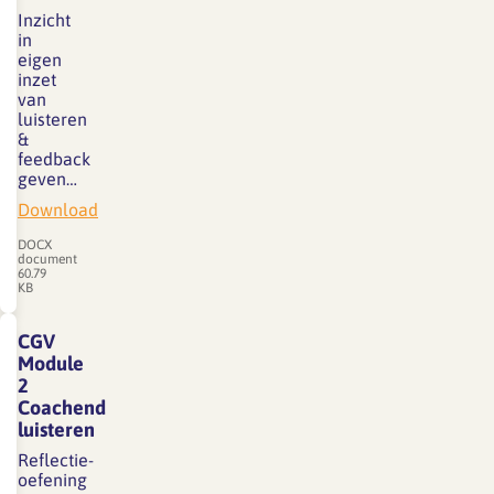
Inzicht
in
eigen
inzet
van
luisteren
&
feedback
geven…
Download
DOCX
document
60.79
KB
CGV
Module
2
Coachend
luisteren
Reflectie-
oefening