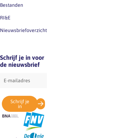
uw…
Bestanden
ze
de
RI&E
beeldscherm-
gebonden
Nieuwsbriefoverzicht
werkzaamheden
regelmatig
onderbreken.
Schrijf je in voor
Bij
de nieuwsbrief
taakroulatie
vindt
E-
mailadres
afwisseling
van…
Schrijf je
in