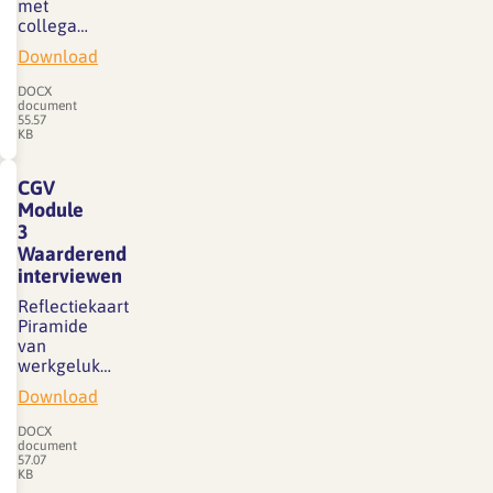
met
collega…
Download
DOCX
document
55.57
KB
CGV
Module
3
Waarderend
interviewen
Reflectiekaart
Piramide
van
werkgeluk…
Download
DOCX
document
57.07
KB