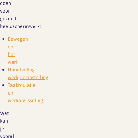
doen
voor
gezond
beeldschermwerk:
Bewegen
op
het
werk
Handleiding
werkplekinstelling
Taakroulatie
en
werkafwisseling
Wat
kun
je
vooral