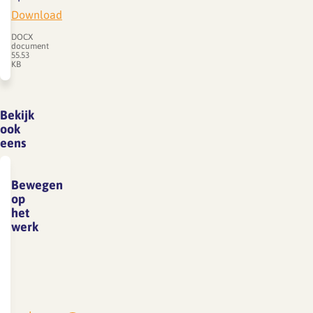
Download
DOCX
document
55.53
KB
Bekijk
ook
eens
Bewegen
op
het
werk
Bewegen
op
het
werk