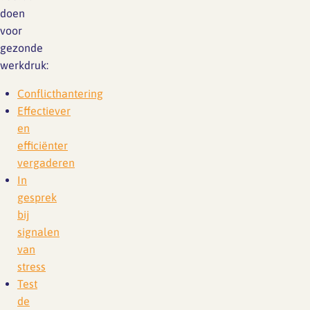
doen
voor
gezonde
werkdruk:
Conflicthantering
Effectiever
en
efficiënter
vergaderen
In
gesprek
bij
signalen
van
stress
Test
de