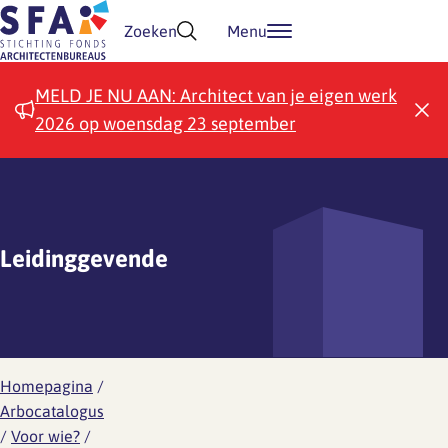
Doorgaan naar inhoud
Zoeken
Menu
MELD JE NU AAN: Architect van je eigen werk
2026 op woensdag 23 september
Leidinggevende
Homepagina
/
Arbocatalogus
/
Voor wie?
/