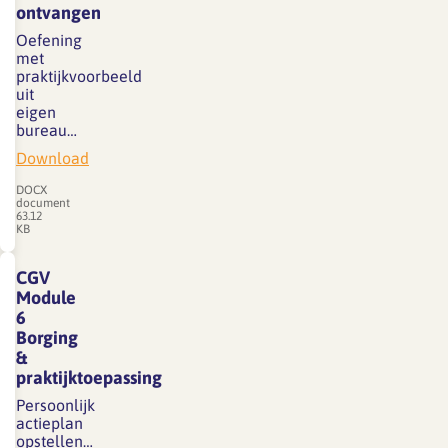
ontvangen
Oefening
met
praktijkvoorbeeld
uit
eigen
bureau…
Download
DOCX
document
63.12
KB
CGV
Module
6
Borging
&
praktijktoepassing
Persoonlijk
actieplan
opstellen…