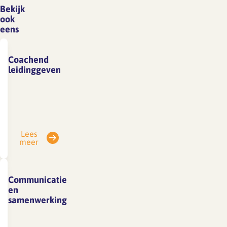
Bekijk
ook
eens
Coachend
leidinggeven
Coachend
leidinggevenCoachen
is
een
Lees
vorm
meer
van
begeleiden.
Als
Communicatie
leidinggevende
en
kun
samenwerking
je
Communicatie
coachen