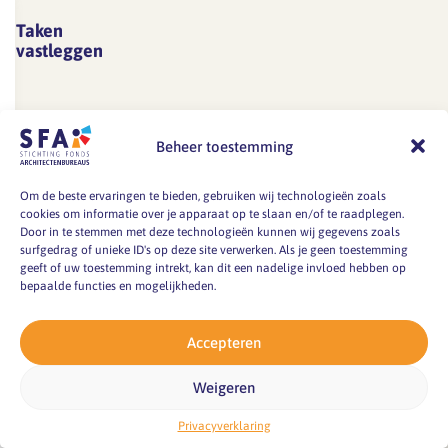
en
je
gewoonte
zijn
eigenlijk
Taken
blijven…
leren
worden
maatwerk.
niet
vastleggen
hoe
om
Het
zichzelf.
Taken,
je
afspraken
is
Een
bevoegdheden
vriendelijk
niet
daarom
gesprek
en
maar
door
zinvol
erover
Beheer toestemming
verantwoordelijkheden
beslist
te
om
kan
Lees
vastleggenOp
nee
laten
meer
deze
lastig
Om de beste ervaringen te bieden, gebruiken wij technologieën zoals
vergaande
kunt
cookies om informatie over je apparaat op te slaan en/of te raadplegen.
gaan.
samen
zijn.
bureaucratisering
zeggen?
Door in te stemmen met deze technologieën kunnen wij gegevens zoals
Op
met
Een
surfgedrag of unieke ID's op deze site verwerken. Als je geen toestemming
zit
En
Test
een
medewerkers
eerste
geeft of uw toestemming intrekt, kan dit een nadelige invloed hebben op
je
juist
werkdruk
bepaalde functies en mogelijkheden.
gegeven…
te
‘wat
natuurlijk
onder
Test
bedenken.
is
niet
stress
Accepteren
je
Zij
er
te
prioriteiten
werkdrukWil
weten
aan
wachten.
kunt
Weigeren
je
hoe
de
Maar
stellen?
Lees
weten
hun
hand’
Privacyverklaring
meer
bij
Er
of
werkdruk
geeft