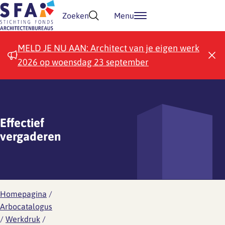
Doorgaan naar inhoud
Zoeken
Menu
MELD JE NU AAN: Architect van je eigen werk
2026 op woensdag 23 september
Effectief
vergaderen
Homepagina
/
Arbocatalogus
/
Werkdruk
/