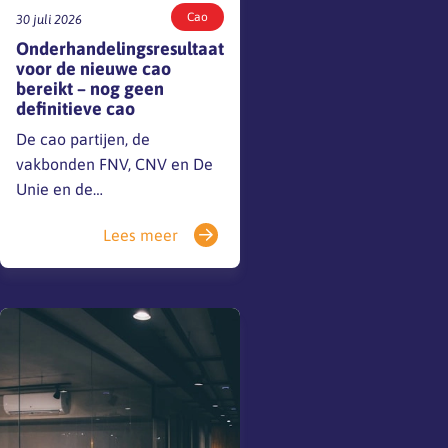
Cao
30 juli 2026
Onderhandelingsresultaat
voor de nieuwe cao
bereikt – nog geen
definitieve cao
De cao partijen, de
vakbonden FNV, CNV en De
Unie en de
werkgeversorganisatie de
Lees meer
BNA, hebben een
onderhandelingsresultaat
voor de nieuwe cao bereikt.
Dit
onderhandelingsresultaat
wordt aan hun leden en
achterban voorgelegd. Er is
dus nog geen definitieve cao.
Mocht je vragen hebben