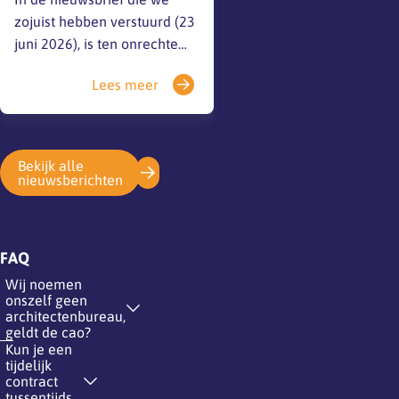
zojuist hebben verstuurd (23
juni 2026), is ten onrechte
het volgende opgenomen:
Lees meer
Dit is onjuist, werknemers
hebben niet een dergelijk
recht op grond van de wet
noch op grond van de
Bekijk alle
huidige cao.Excuus voor
nieuwsberichten
eventuele verwarring.
FAQ
Wij noemen
onszelf geen
architectenbureau,
geldt de cao?
Kun je een
tijdelijk
contract
tussentijds