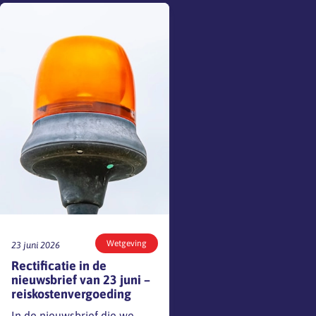
gang. Zodra er iets te
melden is, delen we dat
direct via een nieuwsitem op
onze website en op
LinkedIn.Houd deze kanalen
dus zeker in…
Wetgeving
23 juni 2026
Rectificatie in de
nieuwsbrief van 23 juni –
reiskostenvergoeding
In de nieuwsbrief die we