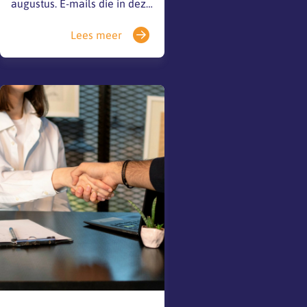
augustus. E-mails die in deze
periode binnenkomen,
Lees meer
kunnen dan niet worden
behandeld. Ook vóór en na
deze week is een deel van
het team afwezig, waardoor
het langer kan duren
voordat je een reactie
ontvangt. Is je…