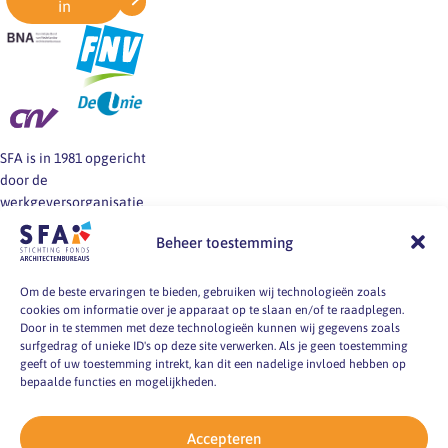
in
SFA is in 1981 opgericht
door de
werkgeversorganisatie
BNA en de vakbonden
Beheer toestemming
FNV, CNV en De Unie.
SFA informeert en helpt
werkgevers en
Om de beste ervaringen te bieden, gebruiken wij technologieën zoals
cookies om informatie over je apparaat op te slaan en/of te raadplegen.
werknemers van
Door in te stemmen met deze technologieën kunnen wij gegevens zoals
architectenbureaus bij
surfgedrag of unieke ID's op deze site verwerken. Als je geen toestemming
vragen over
geeft of uw toestemming intrekt, kan dit een nadelige invloed hebben op
arbeidsvoorwaarden, -
bepaalde functies en mogelijkheden.
markt en -
omstandigheden.
Accepteren