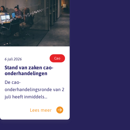
over de inhoud van het…
Cao
6 juli 2026
Stand van zaken cao-
onderhandelingen
De cao-
onderhandelingsronde van 2
juli heeft inmiddels
plaatsgevonden. De sociale
Lees meer
partners zijn nog niet tot een
akkoord gekomen, maar de
gesprekken zijn in volle