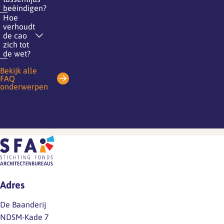
beëindigen?
Hoe
verhoudt
de cao
zich tot
de wet?
Bekijk alle
FAQ
onderwerpen
Adres
De Baanderij
NDSM-Kade 7