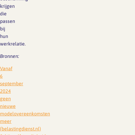
krijgen
die
passen
bij
hun
werkrelatie.
Bronnen:
Vanaf
6
september
2024
geen
nieuwe
modelovereenkomsten
meer
(belastingdienst.nl)