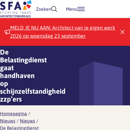
Doorgaan naar inhoud
Zoeken
Menu
MELD JE NU AAN: Architect van je eigen werk
2026 op woensdag 23 september
De
Belastingdienst
gaat
handhaven
op
schijnzelfstandigheid
zzp’ers
Homepagina
/
Nieuws
/
Nieuws
/
De Belastingdienst