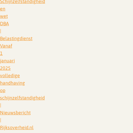
Schijnzelfstandigheid
en
wet
DBA
|
Belastingdienst
Vanaf
1
januari
2025
volledige
handhaving
op
schijnzelfstandigheid
|
Nieuwsbericht
|
Rijksoverheid.nl