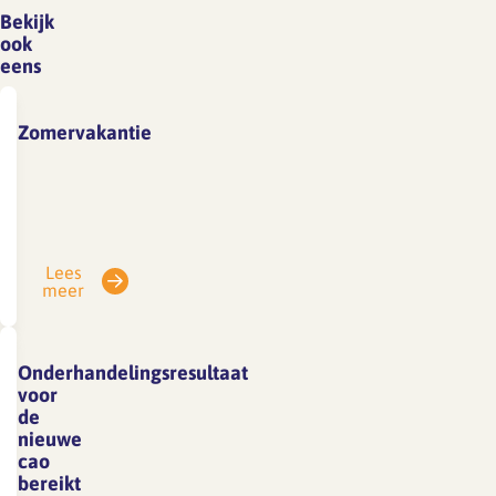
Bekijk
ook
eens
Zomervakantie
Vanwege
vakantie
is
SFA
Lees
gesloten
meer
van
3
tot
Onderhandelingsresultaat
en
voor
met
de
nieuwe
7
cao
augustus.
bereikt