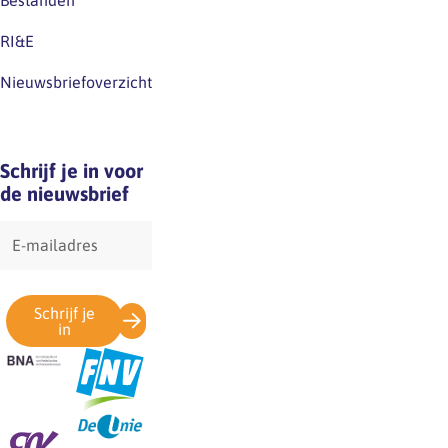
Bestanden
verwarring.
RI&E
Nieuwsbriefoverzicht
Schrijf je in voor
de nieuwsbrief
E-
mailadres
Schrijf je
in