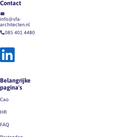
Contact
nieuwsitem
een
op
dergelijk
info@sfa-
onze
recht
architecten.nl
website
op
085 401 4480
en
grond
op
van
LinkedIn.Houd
de
deze
wet
kanalen
noch
dus
op
Belangrijke
zeker
grond
pagina's
in…
van
de
Cao
huidige
HR
cao.Excuus
voor
FAQ
eventuele