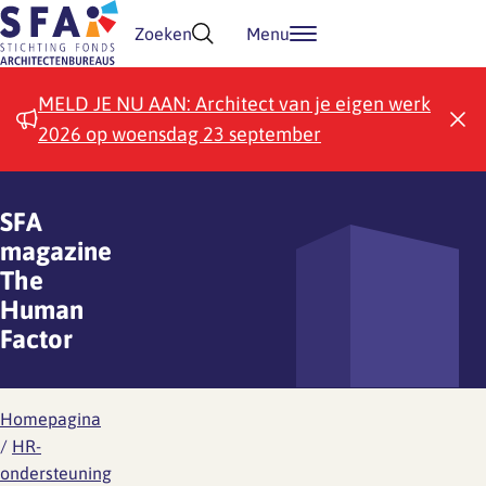
Doorgaan naar inhoud
Zoeken
Menu
MELD JE NU AAN: Architect van je eigen werk
2026 op woensdag 23 september
SFA
magazine
The
Human
Factor
Homepagina
/
HR-
ondersteuning