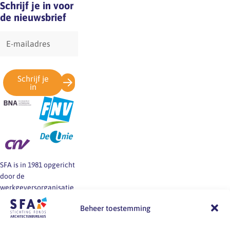
Schrijf je in voor
de nieuwsbrief
E-
mailadres
Schrijf je
in
SFA is in 1981 opgericht
door de
werkgeversorganisatie
BNA en de vakbonden
Beheer toestemming
FNV, CNV en De Unie.
SFA informeert en helpt