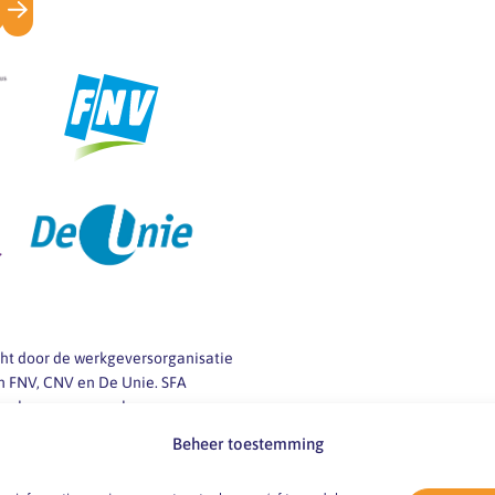
icht door de werkgeversorganisatie
 FNV, CNV en De Unie. SFA
 werkgevers en werknemers van
ij vragen over
Beheer toestemming
 -markt en -omstandigheden.