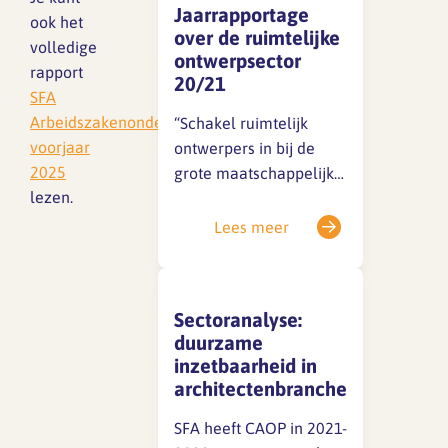
Jaarrapportage
Verdiepingsonderzoek
ook het
over de ruimtelijke
van de BNA. Hieronder
volledige
ontwerpsector
lees je de samenvatting.
rapport
20/21
Je kunt ook het
SFA
volledige rapport SFA
Arbeidszakenonderzoek
“Schakel ruimtelijk
Arbeidszakenonderzoek
voorjaar
ontwerpers in bij de
voorjaar 2024 lezen. …
2025
grote maatschappelijke
lezen.
opgaven” is de
samenvattende kop en
Lees meer
conclusie van de
tweede jaarrapportage
Ruimtelijke
Sectoranalyse:
Ontwerpsector ‘De
duurzame
ruimtelijke
inzetbaarheid in
ontwerpsector ontleed’
architectenbranche
(pdf), die vandaag is
verschenen. Hieronder
SFA heeft CAOP in 2021-