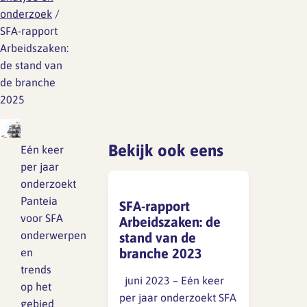
Lief en leed
onderzoek
/
Gedragscode
SFA-rapport
Arbeidszaken:
Branche analyse en
Vertrouwenspersoon
de stand van
onderzoek
de branche
Handreikingen
2025
Rapport Arbeidszaken 2025
Kantooromgeving
Rapport Arbeidszaken 2024
Bekijk ook eens
Eén keer
per jaar
Rapport Arbeidszaken 2023
Maatregelen
onderzoekt
Panteia
SFA-rapport
Sectoranalyse
voor SFA
Arbeidszaken: de
onderwerpen
stand van de
Jaarrapportage
branche 2023
en
Ontwerpsector 2025
trends
juni 2023 – Eén keer
op het
per jaar onderzoekt SFA
Media en magazine
gebied