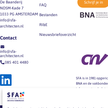
De Baanderij
Schrijf je in
FAQ
NDSM-Kade 7
1033 PG AMSTERDAM
Bestanden
info@sfa-
RI&E
architecten.nl
Nieuwsbriefoverzicht
Contact
info@sfa-
architecten.nl
085 401 4480
SFA is in 1981 opger
BNA en de vakbonden
informeert en helpt
architectenbureaus b
arbeidsvoorwaarden,