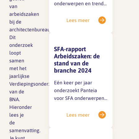
onderwerpen en trends
van
op het gebied van
arbeidszaken
SFA magazine The Human
arbeidszaken in de
Lees meer
bij de
Factor
branche. Dit onderzoek
architectenbureaus.
loopt samen met het
Dit
Boekentips
jaarlijkse
onderzoek
SFA-rapport
Verdiepingsonderzoek
loopt
Podcasttips
Arbeidszaken: de
van de BNA. Het
samen
stand van de
onderzoek is verricht
met het
branche 2024
door onderzoeksbureau
jaarlijkse
Panteia. Aan de bureaus
Eén keer per jaar
Verdiepingsonderzoek
zijn stellingen
onderzoekt Panteia
van de
voorgelegd over de…
voor SFA onderwerpen
BNA.
en trends op het gebied
Hieronder
van arbeidszaken bij de
lees je
Lees meer
architectenbureaus. Dit
de
onderzoek loopt samen
samenvatting.
met het jaarlijkse
Je kunt