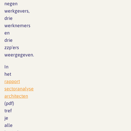
negen
werkgevers,
drie
werknemers
en
drie
zzp’ers
weergegeven.
In
het
rapport
sectoranalyse
architecten
(pdf)
tref
je
alle