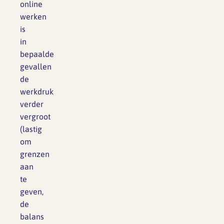
online
werken
is
in
bepaalde
gevallen
de
werkdruk
verder
vergroot
(lastig
om
grenzen
aan
te
geven,
de
balans