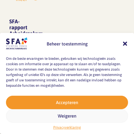
‘De
keer
samenvatting.
ruimtelijke
per
Je
ontwerpsector
jaar
kunt
SFA-
ontleed’
onderzoekt
rapport
ook
(pdf),
SFA
Arbeidszaken:
het
de
die
onderwerpen
volledige
Beheer toestemming
stand
vandaag
en
rapport
van
is
trends
de
SFA
Om de beste ervaringen te bieden, gebruiken wij technologieën zoals
verschenen.
op
branche
cookies om informatie over je apparaat op te slaan en/of te raadplegen.
Arbeidszakenonderzoek
2024
Hieronder
Door in te stemmen met deze technologieën kunnen wij gegevens zoals
het
voorjaar
surfgedrag of unieke ID's op deze site verwerken. Als je geen toestemming
lees
gebied
Eén
2025
geeft of uw toestemming intrekt, kan dit een nadelige invloed hebben op
je
van
keer
bepaalde functies en mogelijkheden.
lezen. …
een
arbeidszaken
per
samenvatting,
in
jaar
Accepteren
een
Lees
de
onderzoekt
meer
link
branche.
Panteia
Weigeren
naar
Dit
voor
Privacyverklaring
de
onderzoek
SFA