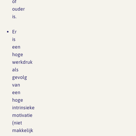
of
ouder
is.
Er
is
een
hoge
werkdruk
als
gevolg
van
een
hoge
intrinsieke
motivatie
(niet
makkelijk