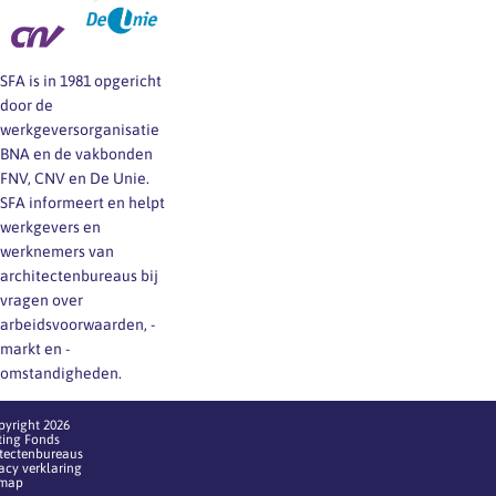
SFA is in 1981 opgericht
door de
werkgeversorganisatie
BNA en de vakbonden
FNV, CNV en De Unie.
SFA informeert en helpt
werkgevers en
werknemers van
architectenbureaus bij
vragen over
arbeidsvoorwaarden, -
markt en -
omstandigheden.
pyright 2026
ting Fonds
itectenbureaus
acy verklaring
emap