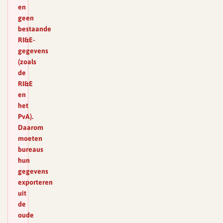
en
geen
bestaande
RI&E-
gegevens
(zoals
de
RI&E
en
het
PvA).
Daarom
moeten
bureaus
hun
gegevens
exporteren
uit
de
oude