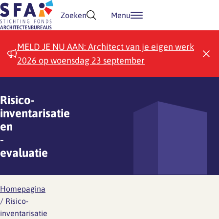
Doorgaan naar inhoud
Zoeken
Menu
MELD JE NU AAN: Architect van je eigen werk
2026 op woensdag 23 september
Risico-
inventarisatie
en
-
evaluatie
Homepagina
/
Risico-
inventarisatie