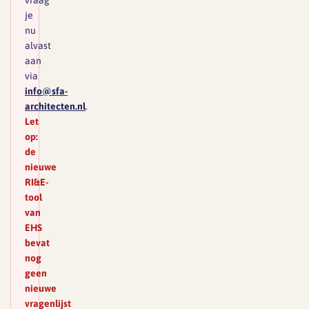
vraag
je
nu
alvast
aan
via
info@sfa-
architecten.nl
.
Let
op:
de
nieuwe
RI&E-
tool
van
EHS
bevat
nog
geen
nieuwe
vragenlijst