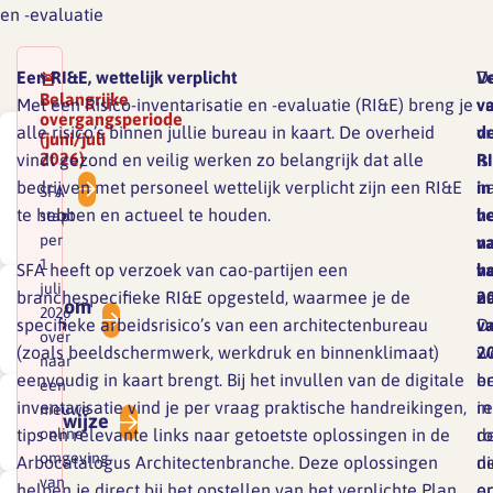
en -evaluatie
Een RI&E, wettelijk verplicht
V
D
🚨
Belangrijke
Met een Risico-inventarisatie en -evaluatie (RI&E) breng je
v
v
overgangsperiode
alle risico’s binnen jullie bureau in kaart. De overheid
d
vr
(juni/juli
Wat
2026)
vindt gezond en veilig werken zo belangrijk dat alle
R
is
is
bedrijven met personeel wettelijk verplicht zijn een RI&E
in
n
SFA
een
te hebben en actueel te houden.
h
v
stapt
RI&E?
per
n
v
1
SFA heeft op verzoek van cao-partijen een
v
h
juli
branchespecifieke RI&E opgesteld, waarmee je de
2
n
Waarom
2026
specifieke arbeidsrisico’s van een architectenbureau
D
v
RI&E?
over
(zoals beeldschermwerk, werkdruk en binnenklimaat)
w
2
naar
eenvoudig in kaart brengt. Bij het invullen van de digitale
e
b
een
inventarisatie vind je per vraag praktische handreikingen,
r
in
nieuwe
Werkwijze
tips en relevante links naar getoetste oplossingen in de
online
r
d
omgeving
Arbocatalogus Architectenbranche. Deze oplossingen
d
n
van
helpen je direct bij het opstellen van het verplichte Plan
e
on