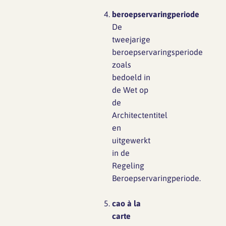
beroepservaringperiode
De
tweejarige
beroepservaringsperiode
zoals
bedoeld in
de Wet op
de
Architectentitel
en
uitgewerkt
in de
Regeling
Beroepservaringperiode.
cao à la
carte