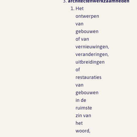
architectenwerkzaamheden
Het
ontwerpen
van
gebouwen
of van
vernieuwingen,
veranderingen,
uitbreidingen
of
restauraties
van
gebouwen
in de
ruimste
zin van
het
woord,