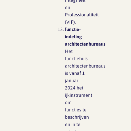
Integriteit
en
Professionaliteit
(VIP).
functie-
indeling
architectenbureaus
Het
functiehuis
architectenbureaus
is vanaf 1
januari
2024 het
ijkinstrument
om
functies te
beschrijven
en in te