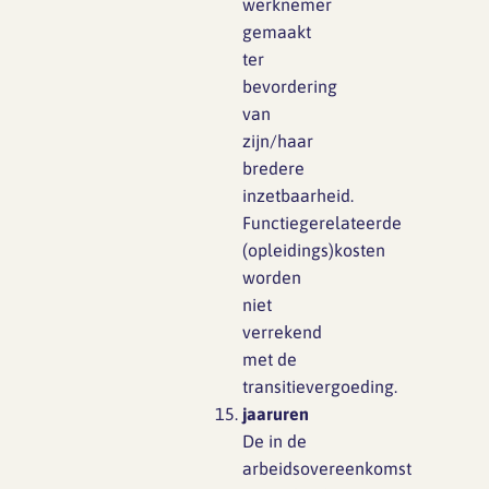
werknemer
gemaakt
ter
bevordering
van
zijn/haar
bredere
inzetbaarheid.
Functiegerelateerde
(opleidings)kosten
worden
niet
verrekend
met de
transitievergoeding.
jaaruren
De in de
arbeidsovereenkomst