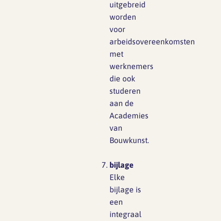
uitgebreid
worden
voor
arbeidsovereenkomsten
met
werknemers
die ook
studeren
aan de
Academies
van
Bouwkunst.
bi
j
la
g
e
Elke
bijlage is
een
integraal