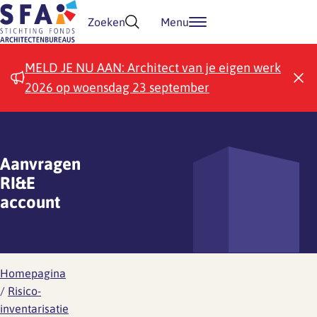
Doorgaan naar inhoud
Zoeken
Menu
MELD JE NU AAN: Architect van je eigen werk
2026 op woensdag 23 september
Aanvragen
RI&E
account
Homepagina
/
Risico-
inventarisatie