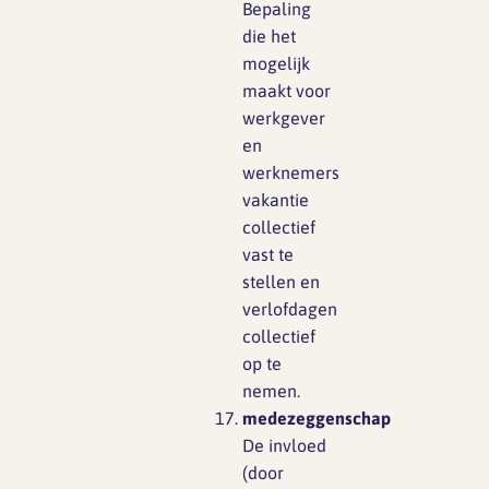
Bepaling
die het
mogelijk
maakt voor
werkgever
en
werknemers
vakantie
collectief
vast te
stellen en
verlofdagen
collectief
op te
nemen.
medezeggenschap
De invloed
(door