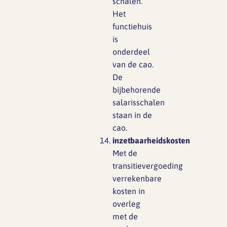
schalen.
Het
functiehuis
is
onderdeel
van de cao.
De
bijbehorende
salarisschalen
staan in de
cao.
i
n
z
e
t
baa
r
h
e
i
d
s
k
o
s
t
e
n
Met de
transitievergoeding
verrekenbare
kosten in
overleg
met de