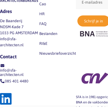
mailadres
Cao
Adres
HR
De Baanderij
Schrijf je in
FAQ
NDSM-Kade 7
1033 PG AMSTERDAM
Bestanden
info@sfa-
RI&E
architecten.nl
Nieuwsbriefoverzicht
Contact
info@sfa-
architecten.nl
085 401 4480
SFA is in 1981 opger
BNA en de vakbonden
informeert en helpt