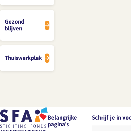
SFA magazine The Human
Gezond
Factor
blijven
Boekentips
Podcasttips
Thuiswerkplek
Belangrijke
Schrijf je in v
pagina's
E-