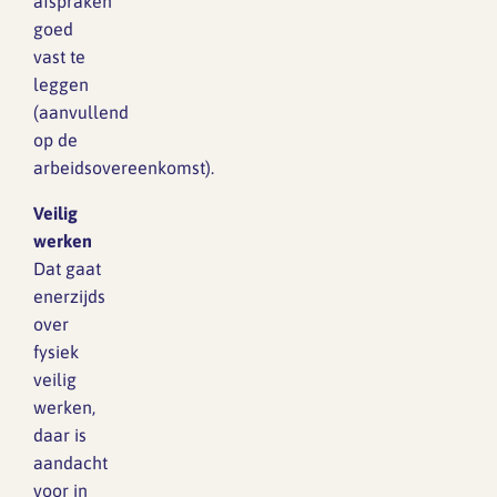
afspraken
goed
vast te
leggen
(aanvullend
op de
arbeidsovereenkomst).
Veilig
werken
Dat gaat
enerzijds
over
fysiek
veilig
werken,
daar is
aandacht
voor in