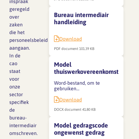
inspraak
Lief en leed
geregeld
Gedragscode
Bureau intermediair
over
handleiding
Branche analyse en
Vertrouwenspersoon
zaken
onderzoek
die het
Handreikingen
Download
personeelsbeleid
aangaan.
PDF document
101.39 KB
Rapport Arbeidszaken 2025
In de
Kantooromgeving
cao
Model
Rapport Arbeidszaken 2024
thuiswerkovereenkomst
staat
voor
Rapport Arbeidszaken 2023
Maatregelen
Word-bestand, om te
onze
gebruiken…
Sectoranalyse
sector
Download
specifiek
Jaarrapportage
de
DOCX document
41.80 KB
Ontwerpsector 2025
bureau-
Model gedragscode
intermediair
ongewenst gedrag
omschreven.
Media en magazine