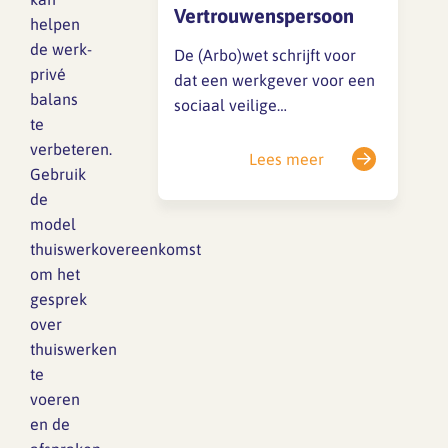
Vertrouwenspersoon
helpen
de werk-
De (Arbo)wet schrijft voor
privé
dat een werkgever voor een
balans
sociaal veilige
te
werkomgeving moet zorgen.
verbeteren.
In een plan van aanpak
Lees meer
Gebruik
volgend uit de RI&E is vaak
de
opgenomen dat een (interne
model
of externe)
thuiswerkovereenkomst
vertrouwenspersoon wordt
om het
aangesteld. Daarnaast ligt er
gesprek
een wetsvoorstel bij de
over
Eerste Kamer, genaamd:
thuiswerken
Verplichtstelling
te
vertrouwenspersoon
voeren
ongewenst gedrag op…
en de