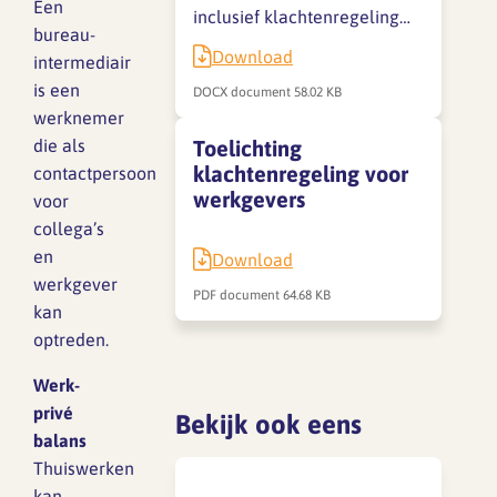
Een
inclusief klachtenregeling…
bureau-
Download
intermediair
SFA magazine The Human
is een
Factor
DOCX document
58.02 KB
werknemer
Boekentips
die als
Toelichting
klachtenregeling voor
contactpersoon
Podcasttips
werkgevers
voor
collega’s
en
Download
werkgever
PDF document
64.68 KB
kan
optreden.
Werk-
privé
Bekijk ook eens
balans
Thuiswerken
kan