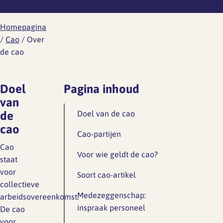
Werknemersreis 6 fasen
Wat is er aan de hand
Ontwikkeling
Aanvragen RI&E account
Modelcontracten
Homepagina
Wat kun je doen
/
Cao
/
Over
Personeelshandboek
de cao
Wetgeving
Gezondheid en arbo
Toetsing
HR jaarplan
Doel
Pagina inhoud
Werkdruk
van
Verzuim en verlof
de
Doel van de cao
Verlof
cao
Wat is er aan de hand
Cao-partijen
Overzicht regelingen
Cao
vakantie-uren
Wat kun je doen
Voor wie geldt de cao?
staat
Ziekte en vakantie
Wetgeving
voor
Soort cao-artikel
collectieve
Overzicht regelingen cao-
Medezeggenschap:
arbeidsovereenkomst.
Ongewenst gedrag
verlof
inspraak personeel
De cao
voor