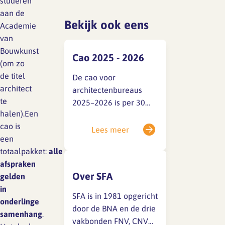
studeren
aan de
Bekijk ook eens
Academie
van
Bouwkunst
Cao 2025 - 2026
(om zo
de titel
De cao voor
architect
architectenbureaus
te
2025–2026 is per 30
halen).Een
juni 2026 verlopen. De
cao is
cao-
Lees meer
een
onderhandelingsronde
totaalpakket:
alle
van 2 juli heeft
afspraken
inmiddels
Over SFA
gelden
plaatsgevonden.
in
Sociale partners zijn
SFA is in 1981 opgericht
onderlinge
nog niet tot een
door de BNA en de drie
samenhang
.
akkoord gekomen,
vakbonden FNV, CNV