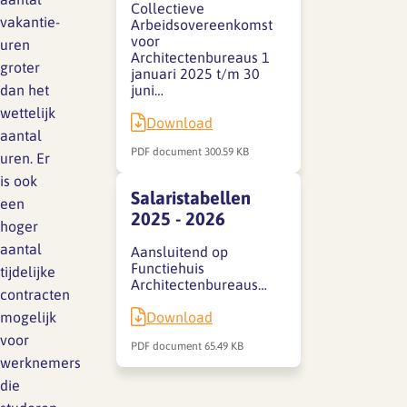
Collectieve
vakantie-
Arbeidsovereenkomst
voor
uren
SFA magazine The Human
Architectenbureaus 1
groter
januari 2025 t/m 30
Factor
dan het
juni…
wettelijk
Boekentips
Download
aantal
PDF document
300.59 KB
Podcasttips
uren. Er
is ook
Salaristabellen
een
2025 - 2026
hoger
aantal
Aansluitend op
Functiehuis
tijdelijke
Architectenbureaus…
contracten
Download
mogelijk
voor
PDF document
65.49 KB
werknemers
die