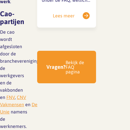
onder de FAQ, wellicht
werk
.
het contract moeten
vind je daar het
staan, zoals functie,
Cao-
antwoord al. Of stel je
Lees meer
salaris, arbeidsduur,
partijen
vraag via onderstaand
werkplek en dat de cao
contactformulier. "*"
De cao
van toepassing is.
geeft vereiste velden
wordt
Werkgever en
aan Naam* Voornaam…
afgesloten
werknemer zijn
door de
verplicht zich…
branchevereniging
BNA
namens
Bekijk de
Vragen?
FAQ
de
pagina
werkgevers
en de
vakbonden
en
FNV
,
CNV
Vakmensen
en
De
Unie
namens
de
werknemers.