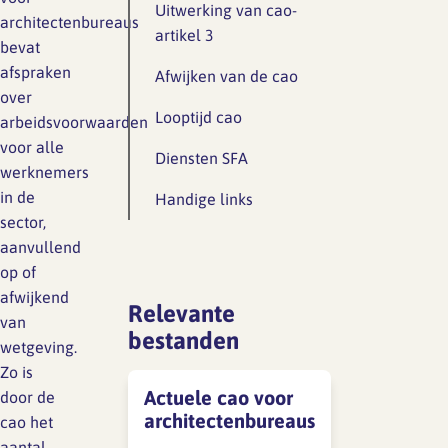
Lief en leed
Uitwerking van cao-
architectenbureaus
Gedragscode
artikel 3
bevat
afspraken
Branche analyse en
Afwijken van de cao
Vertrouwenspersoon
onderzoek
over
Looptijd cao
arbeidsvoorwaarden
Handreikingen
voor alle
Diensten SFA
Rapport Arbeidszaken 2025
werknemers
Kantooromgeving
in de
Handige links
Rapport Arbeidszaken 2024
sector,
aanvullend
Rapport Arbeidszaken 2023
Maatregelen
op of
afwijkend
Sectoranalyse
Relevante
van
bestanden
Jaarrapportage
wetgeving.
Ontwerpsector 2025
Zo is
Actuele cao voor
door de
architectenbureaus
cao het
Media en magazine
aantal