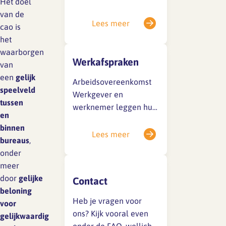
Het doel
maar de gesprekken
en De Unie, om
van de
zijn in volle gang. Zodra
werkgevers en
Lees meer
cao is
er meer duidelijkheid is,
werknemers van
het
wordt dit gedeeld via
architectenbureaus te
waarborgen
een nieuwsbericht op
ondersteunen bij
Werkafspraken
van
deze…
vragen over
een
gelijk
Arbeidsovereenkomst
arbeidsvoorwaarden, -
speelveld
Werkgever en
markt en -
tussen
werknemer leggen hun
omstandigheden. SFA
en
afspraken vast in een
stimuleert vanuit een
binnen
schriftelijke
Lees meer
onafhankelijke positie
bureaus
,
arbeidsovereenkomst.
de samenwerking
onder
Deze kan
tussen werkgevers en
meer
voor bepaalde of
we
door
gelijke
Contact
onbepaalde tijd worden
beloning
gesloten. De cao
Heb je vragen voor
voor
bepaalt welke
ons? Kijk vooral even
gelijkwaardig
gegevens minimaal in