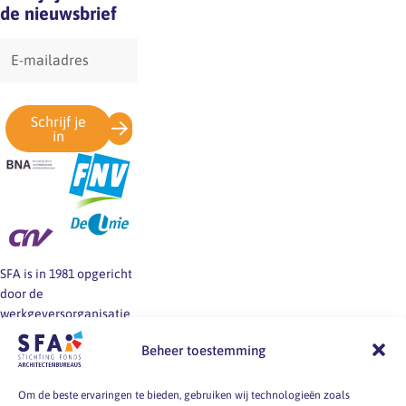
de nieuwsbrief
E-
mailadres
Schrijf je
in
SFA is in 1981 opgericht
door de
werkgeversorganisatie
BNA en de vakbonden
Beheer toestemming
FNV, CNV en De Unie.
SFA informeert en helpt
werkgevers en
Om de beste ervaringen te bieden, gebruiken wij technologieën zoals