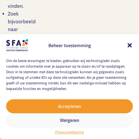
vinden.
Zoek
bijvoorbeeld
naar
wat
bij
Beheer toestemming
je
past
Om de beste ervaringen te bieden, gebruiken wij technologieën zoals
cookies om informatie over je apparaat op te slaan en/of te raadplegen.
via
Door in te stemmen met deze technologieën kunnen wij gegevens zoals
de
surfgedrag of unieke ID's op deze site verwerken. Als je geen toestemming
startpagina
geeft of uw toestemming intrekt, kan dit een nadelige invloed hebben op
bepaalde functies en mogelijkheden.
voor
timemanagement.
Accepteren
Wat
levert
Weigeren
het
op
Privacyverklaring