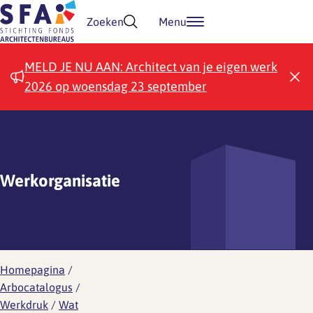
Doorgaan naar inhoud
Zoeken
Menu
MELD JE NU AAN: Architect van je eigen werk
2026 op woensdag 23 september
Werkorganisatie
Homepagina
/
Arbocatalogus
/
Werkdruk
/
Wat