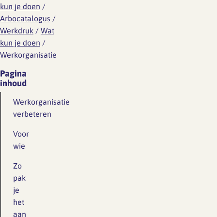
kun je doen
/
Arbocatalogus
/
Werkdruk
/
Wat
kun je doen
/
Werkorganisatie
Pagina
inhoud
Werkorganisatie
verbeteren
Voor
wie
Zo
pak
je
het
aan