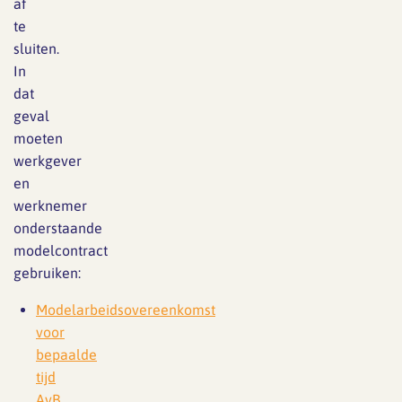
af
te
sluiten.
In
dat
geval
moeten
werkgever
en
werknemer
onderstaande
modelcontract
gebruiken:
Modelarbeidsovereenkomst
voor
bepaalde
tijd
AvB