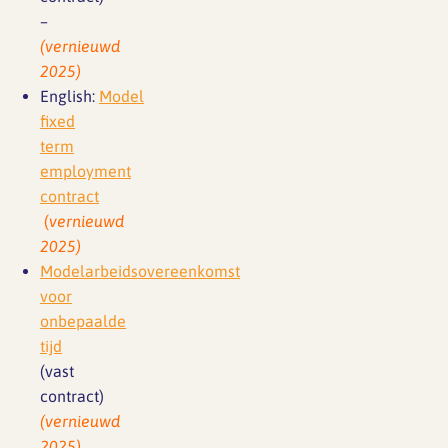
–
(vernieuwd
2025)
English:
Model
fixed
term
employment
contract
(
vernieuwd
2025)
Modelarbeidsovereenkomst
voor
onbepaalde
tijd
(vast
contract)
(vernieuwd
2025)