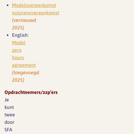
Modelovereenkomst
nulurenovereenkomst
(vernieuwd
2025)
English:
Model
zero
hours
agreement
(toegevoegd
2025)
Opdrachtnemers/zzp’ers
Je
kunt
twee
door
SFA