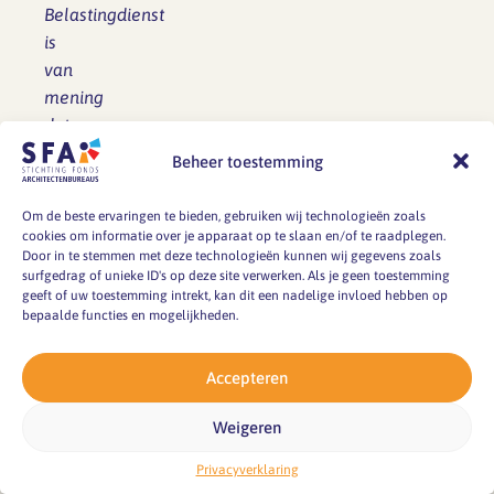
Belastingdienst
is
van
mening
dat
modelovereenkomsten
Beheer toestemming
schijnzelfstandigheid
niet
Om de beste ervaringen te bieden, gebruiken wij technologieën zoals
uitsluiten
cookies om informatie over je apparaat op te slaan en/of te raadplegen.
Door in te stemmen met deze technologieën kunnen wij gegevens zoals
en
surfgedrag of unieke ID's op deze site verwerken. Als je geen toestemming
beoordeelt
geeft of uw toestemming intrekt, kan dit een nadelige invloed hebben op
bepaalde functies en mogelijkheden.
daarom
ook
geen
Accepteren
(nieuwe)
Weigeren
modelovereenkomsten
meer.
Privacyverklaring
De