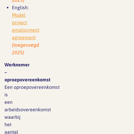
2025)
English:
Model
project
employment
agreement
(toegevoegd
2025)
Werknemer
–
oproepovereenkomst
Een
oproepovereenkomst
is
een
arbeidsovereenkomst
waarbij
het
aantal