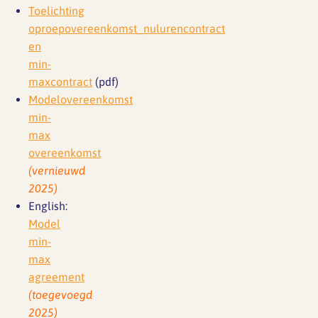
Toelichting
oproepovereenkomst_nulurencontract
en
min-
maxcontract
(pdf)
Modelovereenkomst
min-
max
overeenkomst
(vernieuwd
2025)
English:
Model
min-
max
agreement
(toegevoegd
2025)