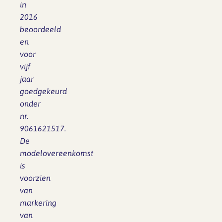
in
2016
beoordeeld
en
voor
vijf
jaar
goedgekeurd
onder
nr.
9061621517.
De
modelovereenkomst
is
voorzien
van
markering
van