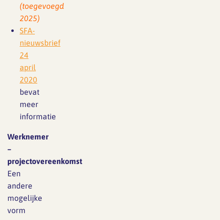
(toegevoegd
2025)
SFA-
nieuwsbrief
24
april
2020
bevat
meer
informatie
Werknemer
–
projectovereenkomst
Een
andere
mogelijke
vorm