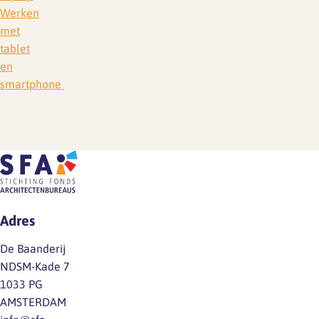
Werken
met
tablet
en
smartphone
Adres
De Baanderij
NDSM-Kade 7
1033 PG
AMSTERDAM