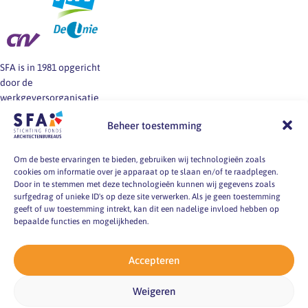
SFA is in 1981 opgericht
door de
werkgeversorganisatie
BNA en de vakbonden
Beheer toestemming
FNV, CNV en De Unie.
SFA informeert en helpt
werkgevers en
Om de beste ervaringen te bieden, gebruiken wij technologieën zoals
cookies om informatie over je apparaat op te slaan en/of te raadplegen.
werknemers van
Door in te stemmen met deze technologieën kunnen wij gegevens zoals
architectenbureaus bij
surfgedrag of unieke ID's op deze site verwerken. Als je geen toestemming
vragen over
geeft of uw toestemming intrekt, kan dit een nadelige invloed hebben op
arbeidsvoorwaarden, -
bepaalde functies en mogelijkheden.
markt en -
omstandigheden.
Accepteren
pyright 2026
Weigeren
ting Fonds
itectenbureaus