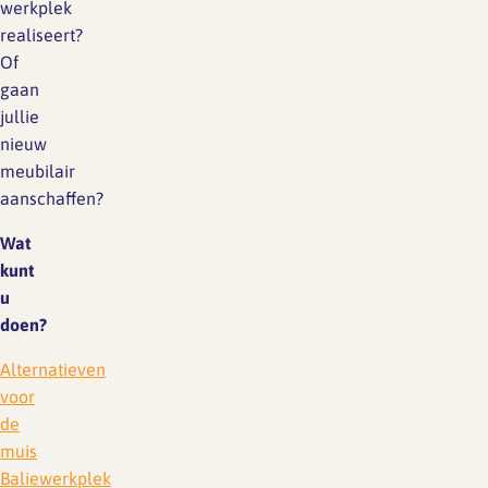
werkplek
realiseert?
Of
gaan
jullie
nieuw
meubilair
aanschaffen?
Wat
kunt
u
doen?
Alternatieven
voor
de
muis
Baliewerkplek