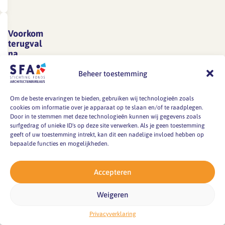
manier
verlaagt
vakantieplanning
te
wordt
u
zo
zijn
verminderen.Voor
veel
uw…
over
er
wie?
Voorkom
van
de
voldoende
terugval
Voor
u
breedte
medewerkers
na
teams/bureaus
verwacht.
psychische
de
op
die
Rond
klachten
Beheer toestemming
werkdruk.Voor
het
niet
werkdruk
Voorkom
wie?
bureau
precies
is
Om de beste ervaringen te bieden, gebruiken wij technologieën zoals
terugval
Voor
om
weten
cookies om informatie over je apparaat op te slaan en/of te raadplegen.
het
na
iedereen
het
Door in te stemmen met deze technologieën kunnen wij gegevens zoals
wat
om
psychische
surfgedrag of unieke ID's op deze site verwerken. Als je geen toestemming
die
werk
de
te
geeft of uw toestemming intrekt, kan dit een nadelige invloed hebben op
Lees
klachtenBeschrijving
in
zonder
knelpunten
bepaalde functies en mogelijkheden.
meer
beginnen
Medewerkers
een…
onnodig
zijn
erg
die
hoge
en/of
Accepteren
belangrijk
door
werkdruk
hun
Werk
dat
stress
door
en
creativiteit
Weigeren
u
verzuimen
privé
te
willen
uw
in
vallen
Privacyverklaring
laten
benutten
balans
eigen