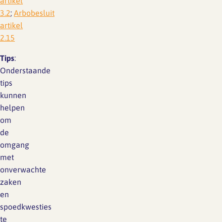
artikel
3.2
;
Arbobesluit
artikel
2.15
Tips
:
Onderstaande
tips
kunnen
helpen
om
de
omgang
met
onverwachte
zaken
en
spoedkwesties
te