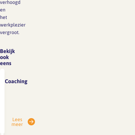
verhoogd
en
het
werkplezier
vergroot.
Bekijk
ook
eens
Coaching
Coachend
leidinggevenBeschrijving
Coachen
is
Lees
een
meer
vorm