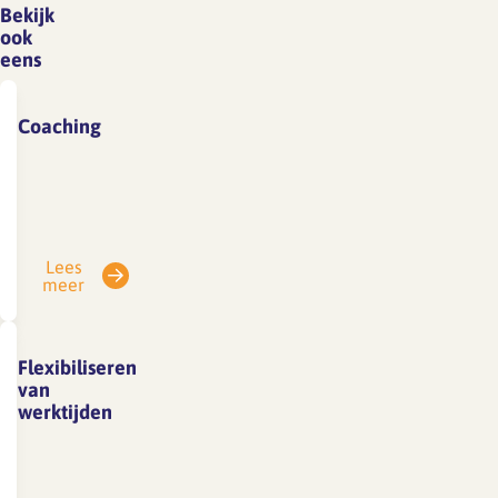
Bekijk
ook
eens
Coaching
Coachend
leidinggevenBeschrijving
Coachen
is
Lees
een
meer
vorm
van
begeleiden.
Flexibiliseren
Als
van
leidinggevende
werktijden
kun
Flexibele
je
werktijden
coachen