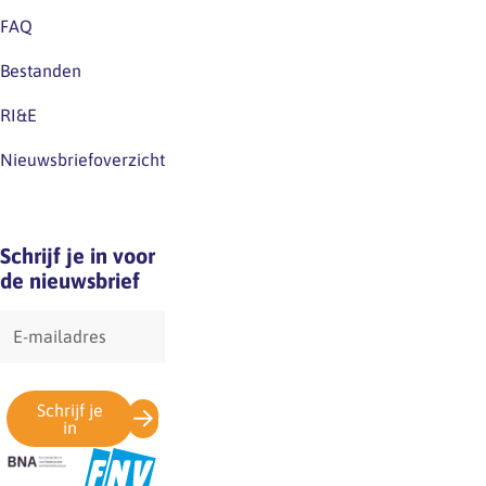
van
de
FAQ
collega’s.
deadline…
Voor
Bestanden
de
medewerker
RI&E
die
Nieuwsbriefoverzicht
ziek
is,
is
het
Schrijf je in voor
belangrijk
de nieuwsbrief
dat…
E-
mailadres
Schrijf je
in