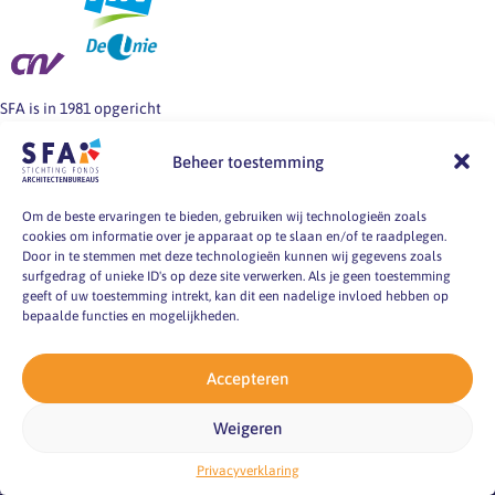
SFA is in 1981 opgericht
door de
werkgeversorganisatie
Beheer toestemming
BNA en de vakbonden
FNV, CNV en De Unie.
Om de beste ervaringen te bieden, gebruiken wij technologieën zoals
SFA informeert en helpt
cookies om informatie over je apparaat op te slaan en/of te raadplegen.
werkgevers en
Door in te stemmen met deze technologieën kunnen wij gegevens zoals
surfgedrag of unieke ID's op deze site verwerken. Als je geen toestemming
werknemers van
geeft of uw toestemming intrekt, kan dit een nadelige invloed hebben op
architectenbureaus bij
bepaalde functies en mogelijkheden.
vragen over
arbeidsvoorwaarden, -
markt en -
Accepteren
omstandigheden.
Weigeren
pyright 2026
ting Fonds
Privacyverklaring
itectenbureaus
acy verklaring