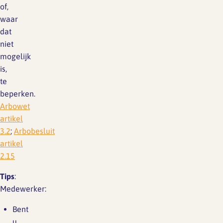
of,
waar
dat
niet
mogelijk
is,
te
beperken.
Arbowet
artikel
3.2
;
Arbobesluit
artikel
2.15
Tips
:
Medewerker:
Bent
u