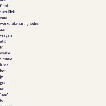
Denk
specifiek
voor
werkdrukvaardigheden
aan
vragen
als:
In
welke
situatie
lukte
het
je
goed
om
‘nee’
te