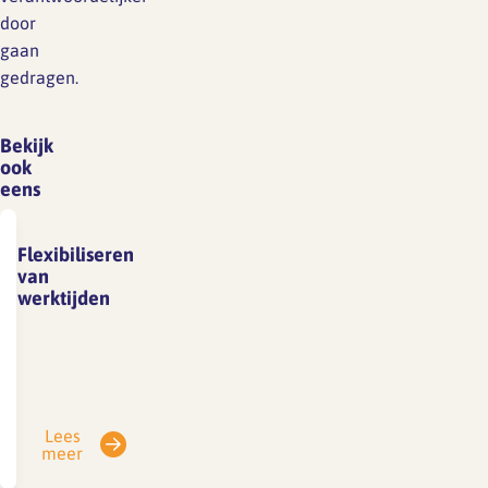
door
gaan
gedragen.
Bekijk
ook
eens
Flexibiliseren
van
werktijden
Flexibele
werktijden
Medewerkers
die
Lees
zelf
meer
invloed