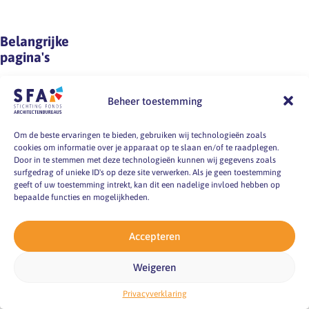
heeft
opgeruimde
ook
documenten?
Belangrijke
direct
Lukt
pagina's
invloed
het
op
u
Cao
de
vlak
Beheer toestemming
werkdruk
HR
voor
van
de
Om de beste ervaringen te bieden, gebruiken wij technologieën zoals
FAQ
collega’s.
deadline…
cookies om informatie over je apparaat op te slaan en/of te raadplegen.
Door in te stemmen met deze technologieën kunnen wij gegevens zoals
Voor
Bestanden
surfgedrag of unieke ID's op deze site verwerken. Als je geen toestemming
de
geeft of uw toestemming intrekt, kan dit een nadelige invloed hebben op
medewerker
RI&E
bepaalde functies en mogelijkheden.
die
Nieuwsbriefoverzicht
ziek
Accepteren
is,
is
Weigeren
het
Schrijf je in voor
Privacyverklaring
belangrijk
de nieuwsbrief