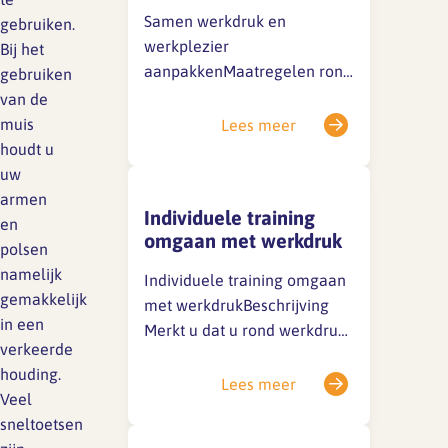
leidinggevenden.Normen De
Samen werkdruk en
gebruiken.
werkgever moet beleid
werkplezier
Bij het
voeren om de…
aanpakkenMaatregelen rond
gebruiken
werkdruk zijn maatwerk. Het
van de
is daarom zinvol om deze
muis
Lees meer
samen met medewerkers te
houdt u
bedenken. Zij weten hoe hun
uw
werkdruk en werkplezier in
armen
Individuele training
elkaar zit en wat bij hen kan
en
omgaan met werkdruk
werken. Door over de
polsen
maatregelen na te denken
namelijk
Individuele training omgaan
krijgen medewerkers
gemakkelijk
met werkdrukBeschrijving
bovendien (weer) invloed
in een
Merkt u dat u rond werkdruk
op…
verkeerde
steeds in dezelfde valkuilen
houding.
trapt? Wilt u leren hoe u
Lees meer
Veel
vriendelijk maar beslist nee
sneltoetsen
kunt zeggen? En juist onder