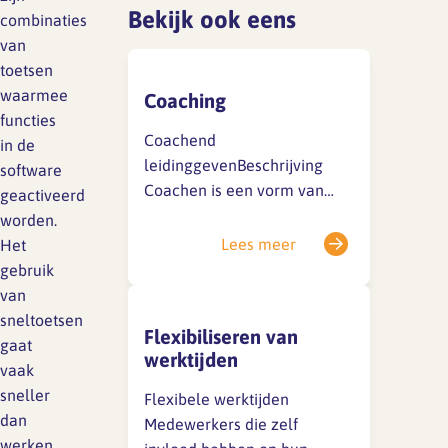
Lief en leed
Bekijk ook eens
combinaties
Gedragscode
van
toetsen
Branche analyse en
Vertrouwenspersoon
waarmee
onderzoek
Coaching
functies
Handreikingen
Coachend
in de
leidinggevenBeschrijving
Rapport Arbeidszaken 2025
software
Kantooromgeving
Coachen is een vorm van
geactiveerd
Rapport Arbeidszaken 2024
begeleiden. Als
worden.
leidinggevende kun je
Lees meer
Het
Rapport Arbeidszaken 2023
Maatregelen
coachen als stijl van
gebruik
leidinggeven gebruiken om
van
Sectoranalyse
prestaties van je
sneltoetsen
Flexibiliseren van
medewerkers te verbeteren.
Jaarrapportage
gaat
werktijden
Bij coachen is het belangrijk
Ontwerpsector 2025
vaak
om goede vragen te stellen.
sneller
Flexibele werktijden
Zo kunnen medewerkers zelf
dan
Medewerkers die zelf
Media en magazine
ontdekken welk effect hun
werken