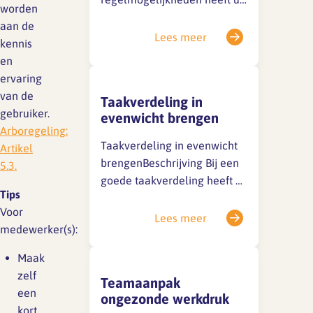
worden
de kans om uw werk zelf in
aan de
te delen en problemen op te
Lees meer
kennis
lossen. Als u meer
en
regelmogelijkheden heeft is
ervaring
de kans minder groot dat
van de
Taakverdeling in
werkdruk ongezond wordt. U
gebruiker.
evenwicht brengen
kunt dan zelf namelijk
Arboregeling:
bepalen wat u eerst doet, op
Taakverdeling in evenwicht
Artikel
welke manier u uw…
brengenBeschrijving Bij een
5.3.
goede taakverdeling heeft u
Tips
het net zo ‘druk’ als uw
Voor
collega’s. Ook bij het
Lees meer
medewerker(s):
verdelen van moeilijke en
makkelijke taken is gekeken
Maak
naar een goede verdeling.
zelf
Teamaanpak
Een gelijkmatige
een
ongezonde werkdruk
taakverdeling verlaagt zo
kort