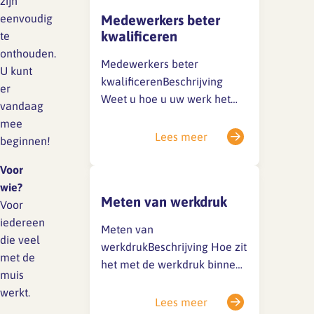
zijn
stress prioriteiten kunt
eenvoudig
Medewerkers beter
stellen? Er zijn veel
kwalificeren
te
trainingen mogelijk om
onthouden.
anders met werkdruk te
Medewerkers beter
U kunt
leren omgaan. Denk
kwalificerenBeschrijving
er
bijvoorbeeld aan…
Weet u hoe u uw werk het
vandaag
beste kunt doen in zo min
mee
mogelijk tijd? Hoe meer
Lees meer
beginnen!
ervaring u heeft hoe beter
dat gaat. Maar een opleiding,
Voor
leren van anderen of
wie?
Meten van werkdruk
coaching kan ook goed
Voor
helpen.Voor wie? Voor alle
iedereen
Meten van
medewerkers die hun werk
die veel
werkdrukBeschrijving Hoe zit
beter willen…
met de
het met de werkdruk binnen
muis
uw bureau? Is de werkdruk
werkt.
gezond, of leidt hij tot
Lees meer