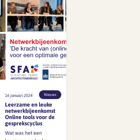
Soester Kirsten trapte de
bijeenkomst af met een
kennismakingsronde en
introductie…
Nieuws
16 januari 2024
Leerzame en leuke
netwerkbijeenkomst
Online tools voor de
gesprekscyclus
Wat was het een