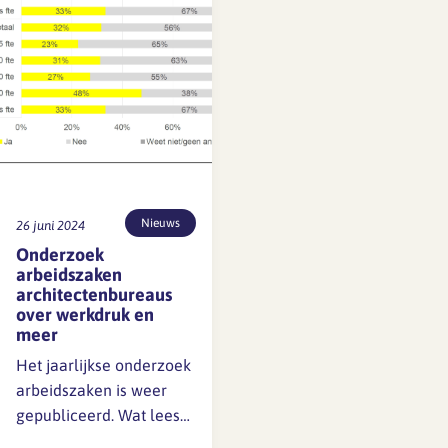
plaatsvindt) boetes en
naheffingen kunnen
krijgen. Er geldt een
overgangsperiode van
één jaar zonder…
Nieuws
26 juni 2024
Onderzoek
arbeidszaken
architectenbureaus
over werkdruk en
meer
Het jaarlijkse onderzoek
arbeidszaken is weer
gepubliceerd. Wat lees
je in dit rapport? de