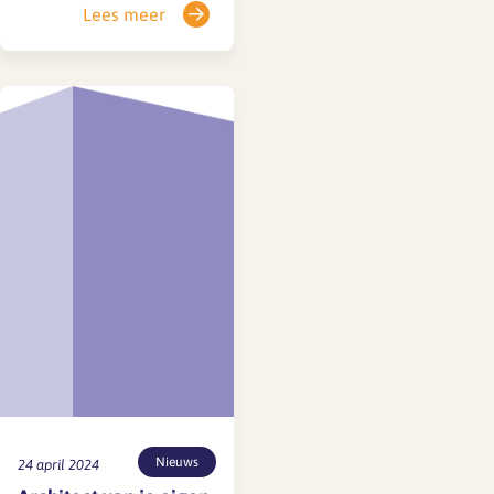
Lees meer
gemiddelde
samenstelling van
architectenbureaus
(aantal werknemers/fte,
contractvorm) aantal
werknemers die
architectentitel
nastreven via de
beroepservaringsperiode
(BEP of PEP) en via
Academie van
Bouwkunst (AvB) aantal
stagiaires hoe in bureaus
wordt gesproken over
groei, functioneren en…
Nieuws
24 april 2024