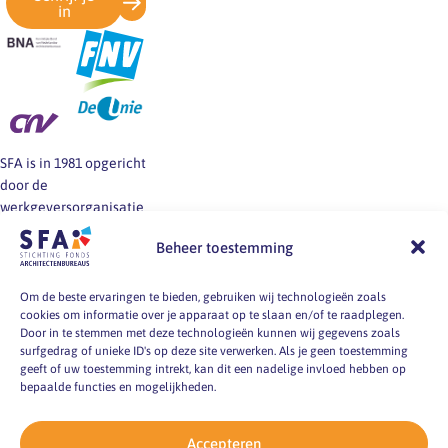
in
SFA is in 1981 opgericht
door de
werkgeversorganisatie
BNA en de vakbonden
Beheer toestemming
FNV, CNV en De Unie.
SFA informeert en helpt
werkgevers en
Om de beste ervaringen te bieden, gebruiken wij technologieën zoals
cookies om informatie over je apparaat op te slaan en/of te raadplegen.
werknemers van
Door in te stemmen met deze technologieën kunnen wij gegevens zoals
architectenbureaus bij
surfgedrag of unieke ID's op deze site verwerken. Als je geen toestemming
vragen over
geeft of uw toestemming intrekt, kan dit een nadelige invloed hebben op
arbeidsvoorwaarden, -
bepaalde functies en mogelijkheden.
markt en -
omstandigheden.
Accepteren