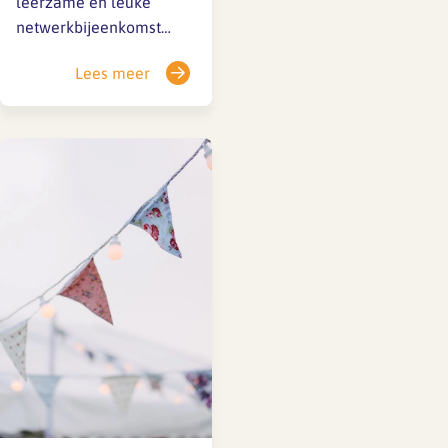
leerzame en leuke
netwerkbijeenkomst
gisteren, met een
Lees meer
smakelijke en gezellige
napraat. Dank vooral
aan Wilko van der
Willigen, voor zijn
presentatie over de
(online) aanpak
gesprekscyclus bij
Groosman architecten.
Daarnaast veel dank aan
alle deelnemers voor
het delen van proces en
tools. Door jullie…