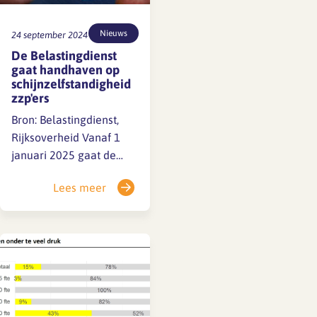
Nieuws
24 september 2024
De Belastingdienst
gaat handhaven op
schijnzelfstandigheid
zzp'ers
Bron: Belastingdienst,
Rijksoverheid Vanaf 1
januari 2025 gaat de
Belastingdienst volledig
Lees meer
handhaven op
schijnzelfstandigheid. Dit
betekent dat bedrijven
die zzp’ers inhuren voor
werk dat zij niet
zelfstandig uitvoeren
(werk dat eigenlijk in
loondienstvorm