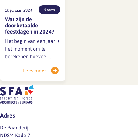
Nieuws
10 januari 2024
Wat zijn de
doorbetaalde
feestdagen in 2024?
Het begin van een jaar is
hét moment om te
berekenen hoeveel
vakantie-uren een
Lees meer
werknemer heeft.
Daarnaast zijn er
feestdagen met
doorbetaald verlof, dat
dus niet ten laste van de
vakantie-uren komt (zie
Adres
cao-artikel 2 onder
definitie i feestdagen).
De Baanderij
We hebben de
NDSM-Kade 7