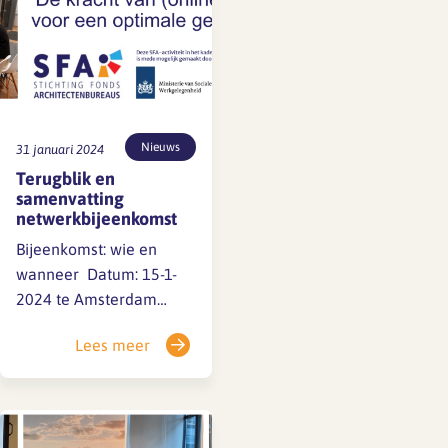
Nieuws
31 januari 2024
Terugblik en
samenvatting
netwerkbijeenkomst
Bijeenkomst: wie en
wanneer Datum: 15-1-
2024 te Amsterdam
Aanwezig: 12 bureaus,
Lees meer
15 personen Grootte
bureaus: van 12 tot 200
personen Introductie
door SFA | Kirsten