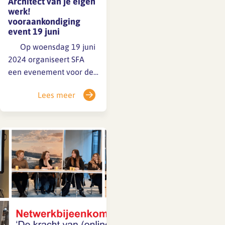
Architect van je eigen
werk!
vooraankondiging
event 19 juni
Op woensdag 19 juni
2024 organiseert SFA
een evenement voor de
hele architectenbranche
Lees meer
in Bibliotheek Neude te
Utrecht. Werkzaam zijn
als architect betekent
creatief bezig zijn, maar
ook deadlines halen en
zorgen voor voldoende
opdrachten. Dat zorgt
voor werkdruk. Hoe zorg
je er voor dat je,…