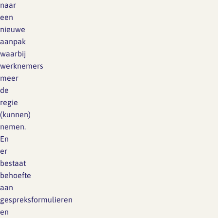
naar
een
nieuwe
aanpak
waarbij
werknemers
meer
de
regie
(kunnen)
nemen.
En
er
bestaat
behoefte
aan
g
espreksformulieren
en