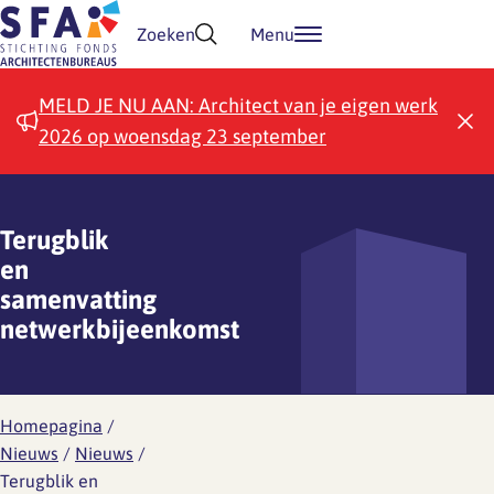
Doorgaan naar inhoud
Zoeken
Menu
MELD JE NU AAN: Architect van je eigen werk
2026 op woensdag 23 september
Terugblik
en
samenvatting
netwerkbijeenkomst
Homepagina
/
Nieuws
/
Nieuws
/
Terugblik en