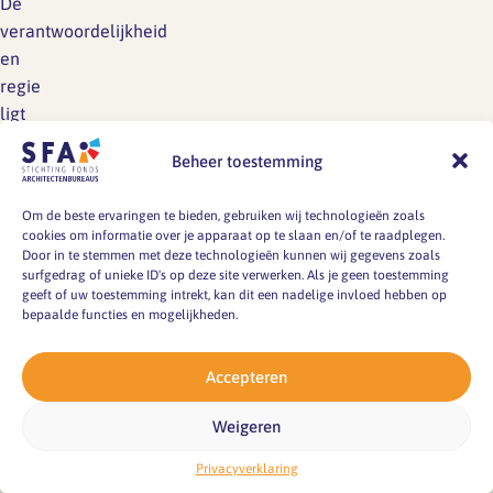
De
verantwoordelijkheid
en
regie
ligt
wel
Beheer toestemming
deels
maar
Om de beste ervaringen te bieden, gebruiken wij technologieën zoals
niet
cookies om informatie over je apparaat op te slaan en/of te raadplegen.
alleen
Door in te stemmen met deze technologieën kunnen wij gegevens zoals
surfgedrag of unieke ID's op deze site verwerken. Als je geen toestemming
bij
geeft of uw toestemming intrekt, kan dit een nadelige invloed hebben op
de
bepaalde functies en mogelijkheden.
werknemer.
Hij
Accepteren
noemt
bijvoorbeeld
Weigeren
bij
hen
Privacyverklaring