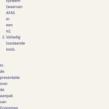
systeem
(waarvan
AFAS
er
een
is);
Volledig
losstaande
tools.
In
de
presentatie
over
de
aanpak
van
Groosman