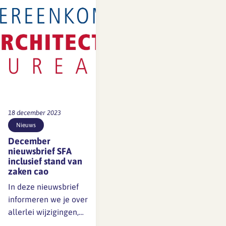
namens cao-partijen
BNA, FNV, CNV en De
Unie in 2022 de
PAWW-deelname
verlengd. SFA deelt
de oproep van
SPAWW…
18 december 2023
Nieuws
December
nieuwsbrief SFA
inclusief stand van
zaken cao
In deze nieuwsbrief
informeren we je over
allerlei wijzigingen,
waarvan de meeste