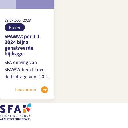
ondersteuning van de
gesprekscyclus?
Architectenbureau
23 oktober 2023
Groosman deelt hun
Nieuws
tool en…
SPAWW: per 1-1-
2024 bijna
gehalveerde
bijdrage
SFA ontving van
SPAWW bericht over
de bijdrage voor 2024
(zie voor een
Lees meer
toelichting de FAQ
over de SPAWW):
Bestuursbesluit
Stichting PAWW Het
bestuur van Stichting
PAWW heeft besloten