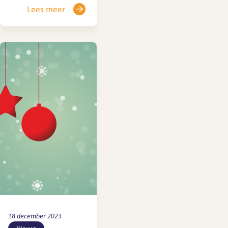
Lees meer
per 1 januari 2024
ingaan. Op 1 januari
2024 gaat het
functiehuis in als
instrument voor
functie-indeling, wat
valt daar -na het 2e
online vragenuur-
over te melden? Hoe
staat het met de cao-
afspraken? Met welke
wetswijzigingen
moet…
18 december 2023