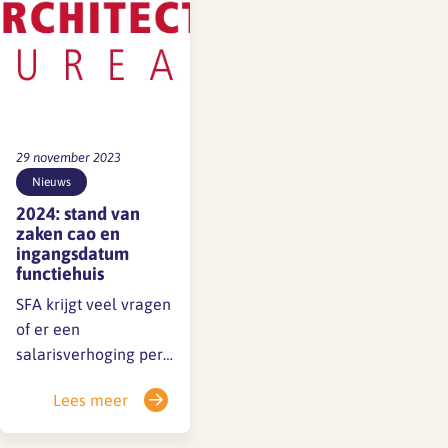
kerst of…
29 november 2023
Nieuws
2024: stand van
zaken cao en
ingangsdatum
functiehuis
SFA krijgt veel vragen
of er een
salarisverhoging per
januari 2024 geldt.
Lees meer
Dat is op dit moment
nog niet bekend: cao-