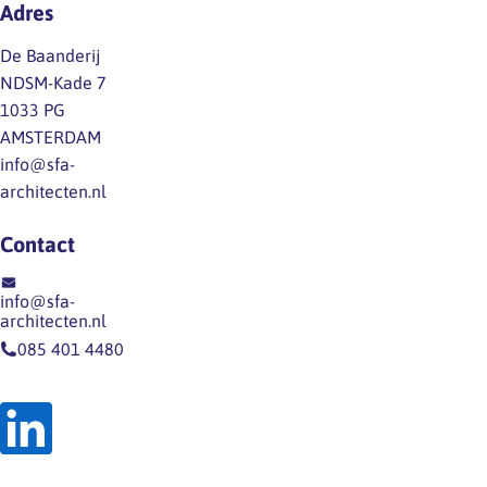
Adres
het
bijdragepercentage
De Baanderij
over 2024 ten
NDSM-Kade 7
opzichte van 2023
1033 PG
nagenoeg te halveren
AMSTERDAM
naar 0,08%. …
info@sfa-
architecten.nl
Contact
info@sfa-
architecten.nl
085 401 4480