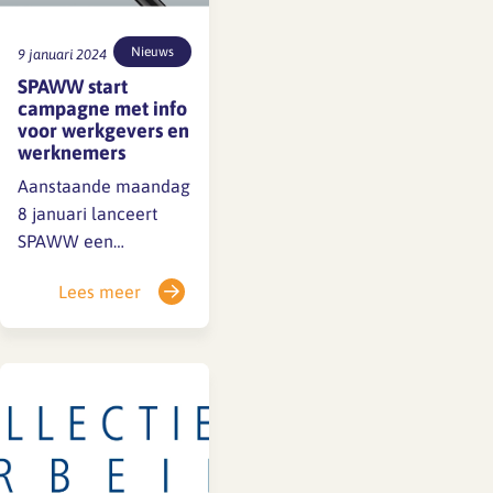
Nieuws
9 januari 2024
SPAWW start
campagne met info
voor werkgevers en
werknemers
Aanstaande maandag
8 januari lanceert
SPAWW een
campagne met als
Lees meer
doel: werkgevers
ondersteunen in hun
informatievoorziening
over PAWW en
werknemers
nadrukkelijk te
informeren over
PAWW. SFA heeft