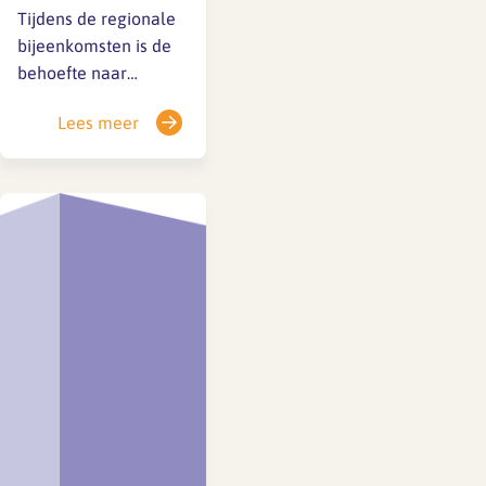
Tijdens de regionale
bijeenkomsten is de
behoefte naar
praktische
Lees meer
ondersteuning
rondom de
gesprekscyclus naar
voren gekomen.
Daarom staat op
maandag 15
januari 2024 de
kracht van (online)
tools voor een
optimale
gesprekscyclus
centraal, wat kunnen
(online) tools jou
brengen in de