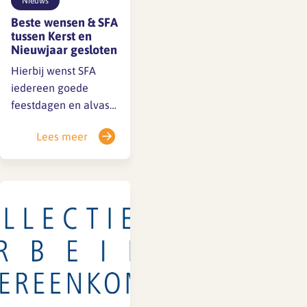
Nieuws
Beste wensen & SFA
tussen Kerst en
Nieuwjaar gesloten
Hierbij wenst SFA
iedereen goede
feestdagen en alvast
een mooi 2024. SFA is
Lees meer
gesloten tussen Kerst
en Nieuwjaar, van
woensdag 27
december 2023 tot en
met maandag 1
januari 2024. Vanaf 2
januari 2024 is SFA
weer open. Omdat
een deel van de
werknemers net voor