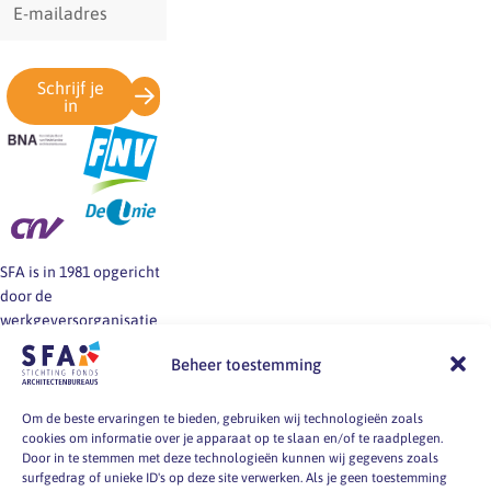
mailadres
Schrijf je
in
SFA is in 1981 opgericht
door de
werkgeversorganisatie
BNA en de vakbonden
Beheer toestemming
FNV, CNV en De Unie.
SFA informeert en helpt
werkgevers en
Om de beste ervaringen te bieden, gebruiken wij technologieën zoals
cookies om informatie over je apparaat op te slaan en/of te raadplegen.
werknemers van
Door in te stemmen met deze technologieën kunnen wij gegevens zoals
architectenbureaus bij
surfgedrag of unieke ID's op deze site verwerken. Als je geen toestemming
vragen over