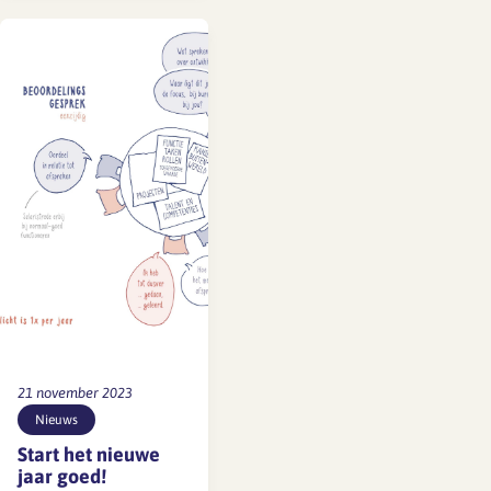
partijen BNA (namens
werkgevers) en FNV,
CNV en De Unie
(namens
werknemers) zijn nog
in onderhandeling
over de invulling van
cao-afspraken vanaf
1 januari 2024.
Gisteren heeft de BNA
op…
21 november 2023
Nieuws
Start het nieuwe
jaar goed!