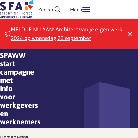
Doorgaan naar inhoud
Zoeken
Menu
MELD JE NU AAN: Architect van je eigen werk
2026 op woensdag 23 september
SPAWW
start
campagne
met
info
voor
werkgevers
en
werknemers
Homepagina