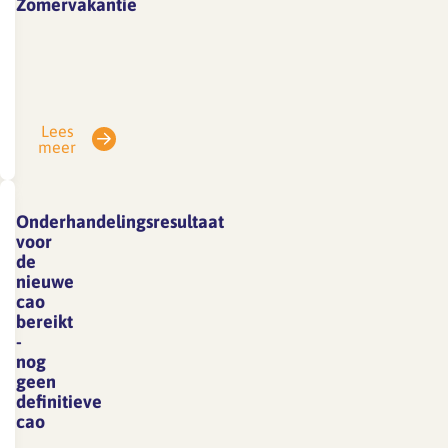
Zomervakantie
Vanwege
vakantie
is
SFA
Lees
gesloten
meer
van
3
tot
Onderhandelingsresultaat
en
voor
met
de
nieuwe
7
cao
augustus.
bereikt
E-
-
mails
nog
geen
die
definitieve
in
cao
deze