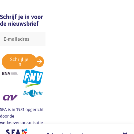
Schrijf je in voor
de nieuwsbrief
E-
mailadres
Schrijf je
in
SFA is in 1981 opgericht
door de
werkgeversorganisatie
BNA en de vakbonden