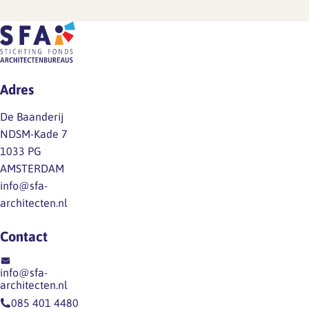
volle
juni
geen
gang.
2026),
definitieve
Zodra
is
cao.
er
ten
Mocht
iets
onrechte
je
Adres
te
het
vragen
melden
volgende
hebben
De Baanderij
is,
opgenomen:
over
NDSM-Kade 7
delen
Dit
de
1033 PG
we
is
inhoud
AMSTERDAM
dat
onjuist,
van
info@sfa-
direct
werknemers
het…
architecten.nl
via
hebben
een
niet
Contact
nieuwsitem
een
op
dergelijk
info@sfa-
onze
recht
architecten.nl
website
op
085 401 4480