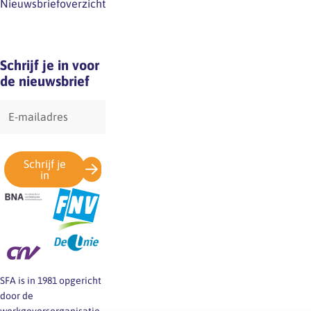
Nieuwsbriefoverzicht
Schrijf je in voor
de nieuwsbrief
E-
mailadres
Schrijf je
in
SFA is in 1981 opgericht
door de