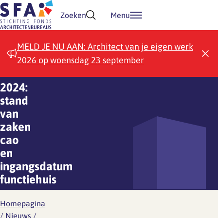
Doorgaan naar inhoud
Zoeken
Menu
MELD JE NU AAN: Architect van je eigen werk
2026 op woensdag 23 september
2024:
stand
van
zaken
cao
en
ingangsdatum
functiehuis
Homepagina
/
Nieuws
/