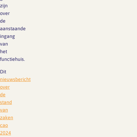
zijn
over
de
aanstaande
ingang
van
het
functiehuis.
Dit
nieuwsbericht
over
de
stand
van
zaken
cao
2024