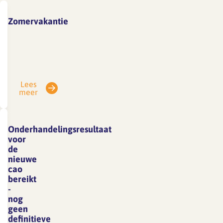
Zomervakantie
Vanwege
vakantie
is
SFA
Lees
gesloten
meer
van
3
tot
Onderhandelingsresultaat
en
voor
met
de
nieuwe
7
cao
augustus.
bereikt
E-
-
mails
nog
geen
die
definitieve