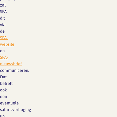
zal
SFA
dit
via
de
SFA-
website
en
SFA-
nieuwsbrief
communiceren.
Dat
betreft
ook
een
eventuele
salarisverhoging
(in