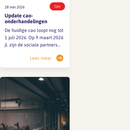
Cao
28 mei 2026
Update cao-
onderhandelingen
De huidige cao loopt nog tot
1 juli 2026. Op 9 maart 2026
jl. zijn de sociale partners
gestart met de
Lees meer
onderhandelingen voor een
nieuwe cao. Op 11 en 20 mei
jl. vonden de volgende
onderhandelingsrondes
plaats. De gesprekken
gaan dinsdag 2 juni verder.
Het proces is vertrouwelijk,
we kunnen op dit moment
nog geen inhoudelijke
updates…