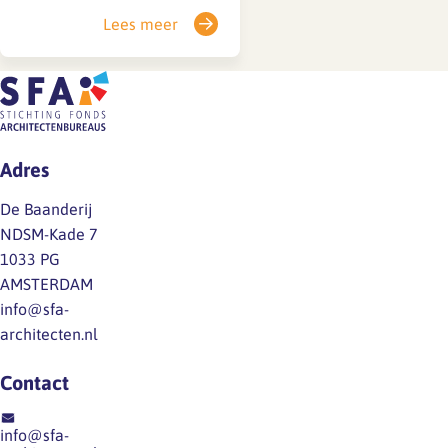
architectenbureaus
Lees meer
algemeen verbindend
verklaard (AVV). Door deze
AVV zijn de afspraken uit de
cao vanaf 1 januari 2025 tot
en met 1 juli 2026 bindend
voor alle werkgevers en
Adres
werknemers in de
architectenbranche. Voor het
De Baanderij
officiële…
NDSM-Kade 7
1033 PG
AMSTERDAM
info@sfa-
architecten.nl
Contact
info@sfa-