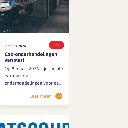
Cao
9 maart 2026
Cao-onderhandelingen
van start
Op 9 maart 2026 zijn sociale
partners de
onderhandelingen voor een
nieuwe cao gestart. De
Lees meer
huidige cao loopt nog tot 1
juli 2026, maar sociale
partners willen in het belang
van de branche zo snel
mogelijk nieuwe collectieve