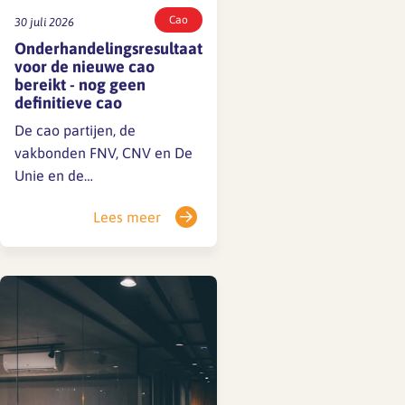
Cao
30 juli 2026
Onderhandelingsresultaat
voor de nieuwe cao
bereikt - nog geen
definitieve cao
De cao partijen, de
vakbonden FNV, CNV en De
Unie en de
werkgeversorganisatie de
Lees meer
BNA, hebben een
onderhandelingsresultaat
voor de nieuwe cao bereikt.
Dit
onderhandelingsresultaat
wordt aan hun leden en
achterban voorgelegd. Er is
dus nog geen definitieve cao.
Mocht je vragen hebben