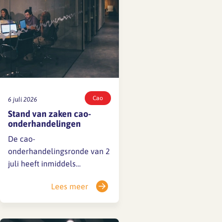
over de inhoud van het…
Cao
6 juli 2026
Stand van zaken cao-
onderhandelingen
De cao-
onderhandelingsronde van 2
juli heeft inmiddels
plaatsgevonden. De sociale
Lees meer
partners zijn nog niet tot een
akkoord gekomen, maar de
gesprekken zijn in volle