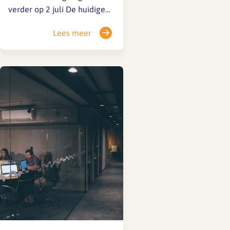
verder op 2 juli De huidige
cao loopt tot 1 juli 2026.
Lees meer
Achter de schermen wordt
stevig onderhandeld, maar
er is tot nu toe nog geen
akkoord bereikt. Vanwege de
vertrouwelijkheid kunnen we
nu geen details delen, maar
we houden je op de hoogte.
📌 Belangrijke…