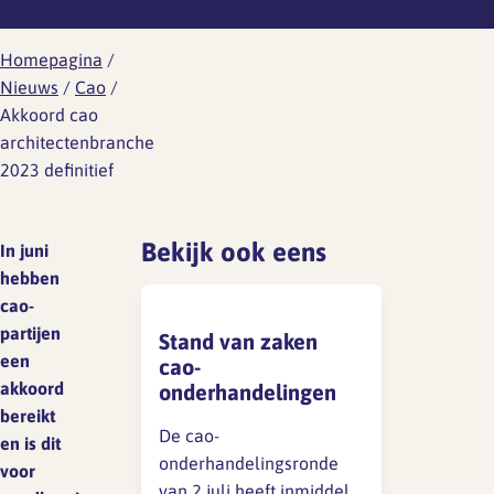
Werknemersreis 6 fasen
Wat is er aan de hand
Ontwikkeling
Aanvragen RI&E account
Modelcontracten
Homepagina
/
Wat kun je doen
Nieuws
/
Cao
/
Personeelshandboek
Akkoord cao
Wetgeving
architectenbranche
Gezondheid en arbo
Toetsing
HR jaarplan
2023 definitief
Werkdruk
Verzuim en verlof
Bekijk ook eens
In juni
Verlof
hebben
Wat is er aan de hand
Overzicht regelingen
cao-
vakantie-uren
Wat kun je doen
partijen
Stand van zaken
een
cao-
Ziekte en vakantie
Wetgeving
akkoord
onderhandelingen
bereikt
Overzicht regelingen cao-
De cao-
en is dit
Ongewenst gedrag
verlof
onderhandelingsronde
voor
van 2 juli heeft inmiddels