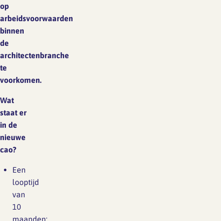
op
arbeidsvoorwaarden
binnen
de
architectenbranche
te
voorkomen.
Wat
staat er
in
de
nieuwe
cao
?
Een
looptijd
van
10
maanden: