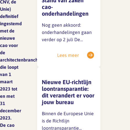
Stand van zaken
grond van de huidige
CNV, de
cao-
cao.Excuus voor
Unie)
onderhandelingen
eventuele verwarring.
definitief
SFA magazine The Human
ingestemd
Factor
Nog geen akkoord:
met de
onderhandelingen gaan
Boekentips
nieuwe
verder op 2 juli De
cao voor
huidige cao loopt tot 1 juli
Podcasttips
de
2026. Achter de
Lees meer
architectenbranche,
schermen wordt
die loopt
stevig onderhandeld,
van 1
maar er is tot nu toe nog
Nieuwe EU-richtlijn
maart
geen akkoord bereikt.
loontransparantie:
2023 tot
Vanwege de
dit verandert er voor
en met
vertrouwelijkheid kunnen
jouw bureau
31
we nu geen details delen,
december
maar we houden je op de
Binnen de Europese Unie
2023.
hoogte. 📌 Belangrijke…
is de Richtlijn
De cao
loontransparantie