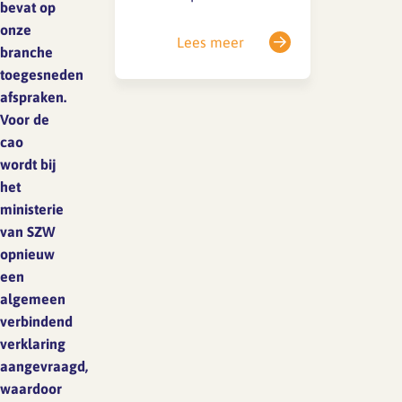
bevat op
(2023/970) vastgesteld.
onze
Het doel van deze
Lees meer
branche
richtlijn is om meer
toegesneden
inzicht te geven in
afspraken.
beloningen en daarmee
Voor de
de loonkloof tussen
cao
mannen en vrouwen te
wordt bij
dichten. Deze richtlijn
het
verplicht werkgevers tot
ministerie
grote openheid over
van SZW
salarissen, zowel tijdens
opnieuw
de sollicitatieprocedure
een
als tijdens…
algemeen
verbindend
verklaring
aangevraagd,
waardoor