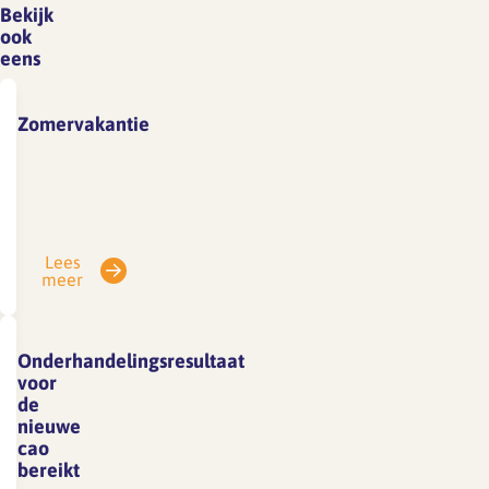
Bekijk
ook
eens
Zomervakantie
Vanwege
vakantie
is
SFA
Lees
gesloten
meer
van
3
tot
Onderhandelingsresultaat
en
voor
met
de
nieuwe
7
cao
augustus.
bereikt
E-