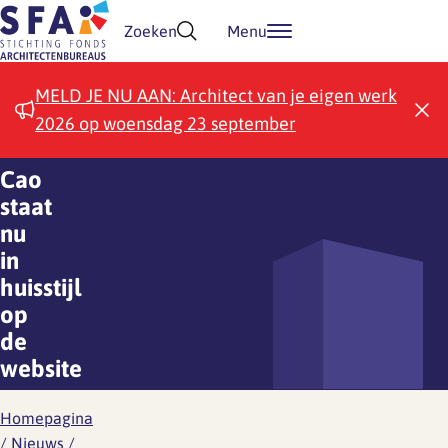
Doorgaan naar inhoud
Zoeken
Menu
MELD JE NU AAN: Architect van je eigen werk
2026 op woensdag 23 september
Cao
staat
nu
in
huisstijl
op
de
website
Homepagina
/
Nieuws
/