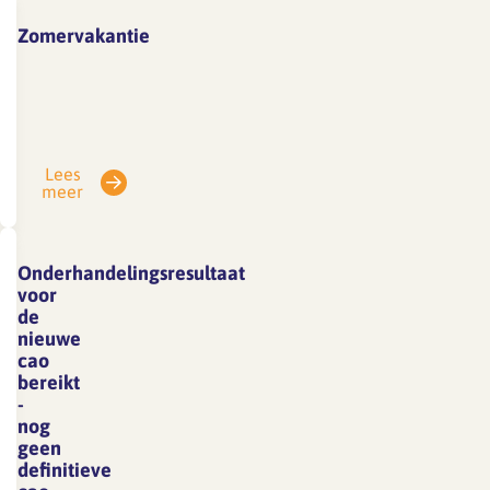
Zomervakantie
Vanwege
vakantie
is
SFA
Lees
gesloten
meer
van
3
tot
Onderhandelingsresultaat
en
voor
met
de
nieuwe
7
cao
augustus.
bereikt
E-
-
mails
nog
geen
die
definitieve
in