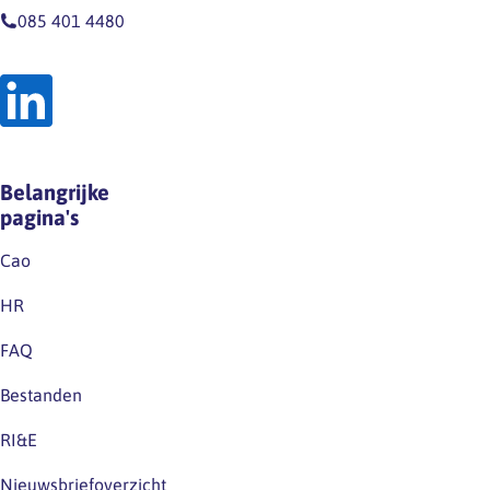
website
op
085 401 4480
en
grond
op
van
LinkedIn.Houd
de
deze
wet
kanalen
noch
dus
op
Belangrijke
zeker
grond
pagina's
in…
van
de
Cao
huidige
HR
cao.Excuus
voor
FAQ
eventuele
Bestanden
verwarring.
RI&E
Nieuwsbriefoverzicht