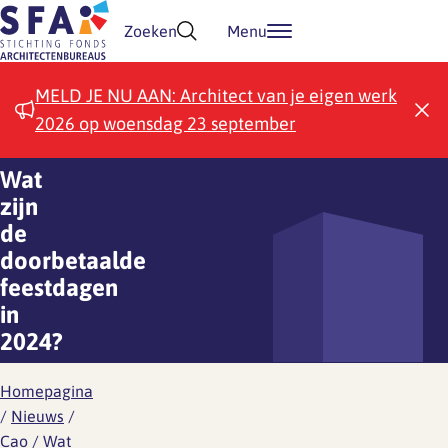
Doorgaan naar inhoud
Zoeken
Menu
MELD JE NU AAN: Architect van je eigen werk
2026 op woensdag 23 september
Wat
zijn
de
doorbetaalde
feestdagen
in
2024?
Homepagina
/
Nieuws
/
Cao
/
Wat