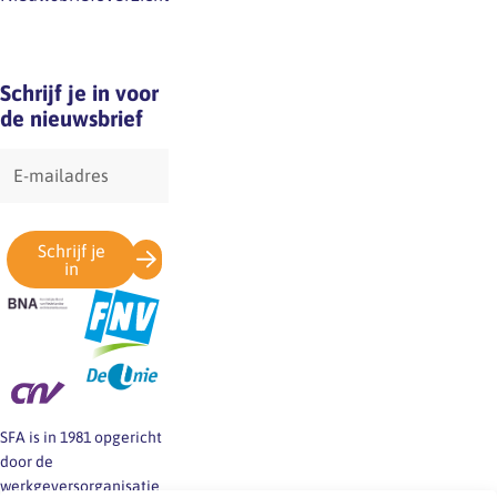
Schrijf je in voor
de nieuwsbrief
E-
mailadres
Schrijf je
in
SFA is in 1981 opgericht
door de
werkgeversorganisatie