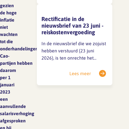
gezien
Zodra er iets te melden is, delen
de hoge
we dat direct via een
Rectificatie in de
inflatie
nieuwsitem op onze website en
nieuwsbrief van 23 juni -
niet
op LinkedIn.Houd deze kanalen
reiskostenvergoeding
wachten
dus zeker in…
tot die
In de nieuwsbrief die we zojuist
onderhandelingen.
hebben verstuurd (23 juni
Cao-
2026), is ten onrechte het
partijen hebben
volgende opgenomen: Dit is
daarom
onjuist, werknemers hebben
Lees meer
per 1
niet een dergelijk recht op
januari
grond van de wet noch op
2023
grond van de huidige
een
cao.Excuus voor eventuele
aanvullende
verwarring.
salarisverhoging
afgesproken
en bij