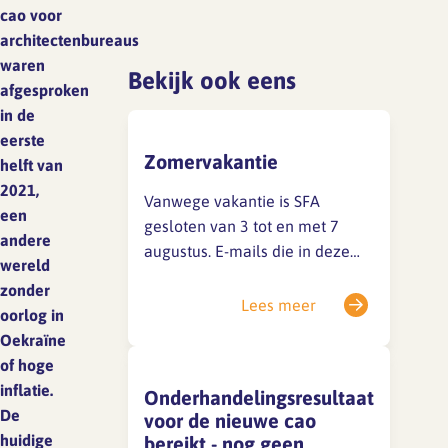
Lief en leed
cao voor
Gedragscode
architectenbureaus
waren
Branche analyse en
Bekijk ook eens
Vertrouwenspersoon
afgesproken
onderzoek
in de
Handreikingen
eerste
Zomervakantie
helft van
Rapport Arbeidszaken 2025
Kantooromgeving
2021,
Vanwege vakantie is SFA
Rapport Arbeidszaken 2024
een
gesloten van 3 tot en met 7
andere
augustus. E-mails die in deze
Rapport Arbeidszaken 2023
Maatregelen
wereld
periode binnenkomen, kunnen
zonder
Sectoranalyse
dan niet worden behandeld.
Lees meer
oorlog in
Ook vóór en na deze week is
Oekraïne
Jaarrapportage
een deel van het team afwezig,
of hoge
Ontwerpsector 2025
waardoor het langer kan duren
inflatie.
Onderhandelingsresultaat
voordat je een reactie ontvangt.
De
voor de nieuwe cao
Is je…
Media en magazine
huidige
bereikt - nog geen