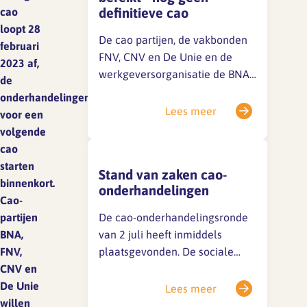
definitieve cao
cao
loopt 28
De cao partijen, de vakbonden
SFA magazine The Human
februari
FNV, CNV en De Unie en de
Factor
2023 af,
werkgeversorganisatie de BNA,
de
Boekentips
hebben een
onderhandelingen
onderhandelingsresultaat voor
Lees meer
voor een
Podcasttips
de nieuwe cao bereikt. Dit
volgende
onderhandelingsresultaat wordt
cao
aan hun leden en achterban
starten
Stand van zaken cao-
voorgelegd. Er is dus nog geen
binnenkort.
onderhandelingen
definitieve cao. Mocht je
Cao-
vragen hebben over de inhoud
partijen
De cao-onderhandelingsronde
van het…
BNA,
van 2 juli heeft inmiddels
FNV,
plaatsgevonden. De sociale
CNV en
partners zijn nog niet tot een
De Unie
akkoord gekomen, maar de
Lees meer
willen
gesprekken zijn in volle gang.