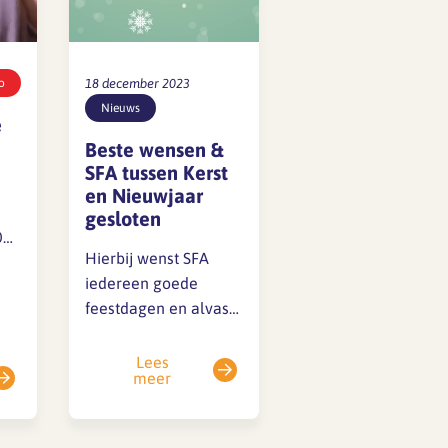
o
18 december 2023
Nieuws
e
Beste wensen &
SFA tussen Kerst
en Nieuwjaar
gesloten
024
Hierbij wenst SFA
8
iedereen goede
feestdagen en alvast
een mooi 2024. SFA is
gesloten tussen Kerst
Lees
meer
en Nieuwjaar, van
ist
woensdag 27
december 2023 tot en