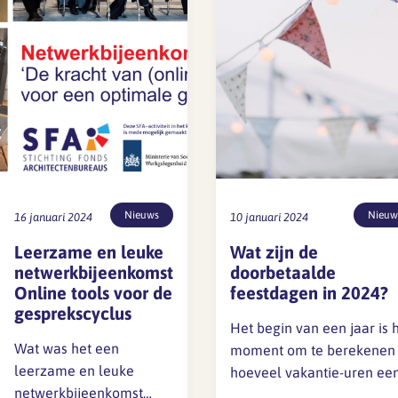
Lief en leed
Gedragscode
Branche analyse en
Vertrouwenspersoon
onderzoek
Handreikingen
Rapport Arbeidszaken 2025
Kantooromgeving
Rapport Arbeidszaken 2024
Nieuws
Nieuw
16 januari 2024
10 januari 2024
Rapport Arbeidszaken 2023
Maatregelen
Leerzame en leuke
Wat zijn de
Sectoranalyse
netwerkbijeenkomst
doorbetaalde
Online tools voor de
feestdagen in 2024?
Jaarrapportage
gesprekscyclus
Ontwerpsector 2025
Het begin van een jaar is 
Wat was het een
moment om te berekenen
leerzame en leuke
hoeveel vakantie-uren ee
Media en magazine
netwerkbijeenkomst
werknemer heeft. Daarnaa