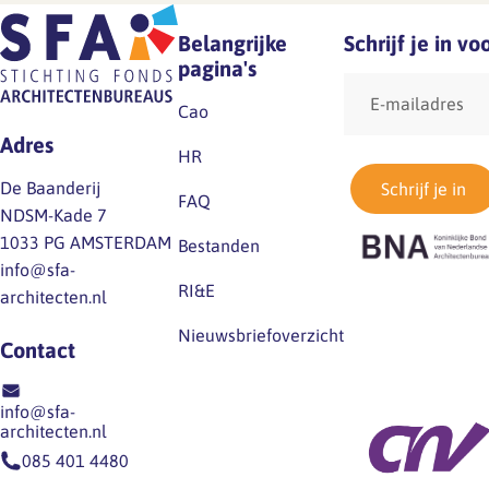
na het 2e online
beantwoordden vragen w
vragenuur- over te
Belangrijke
Schrijf je in v
bureaus tegenaan lopen.
melden? Hoe staat het
pagina's
Door de ingediende vrage
E-
met de cao-afspraken?
van de deelnemende
mailadres
Cao
Met welke
bureaus (dank!)…
Adres
wetswijzigingen moet…
HR
De Baanderij
Schrijf je in
FAQ
NDSM-Kade 7
1033 PG AMSTERDAM
Bestanden
info@sfa-
RI&E
architecten.nl
Nieuwsbriefoverzicht
Contact
info@sfa-
architecten.nl
085 401 4480