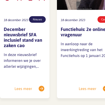
Nieuws
Ca
18 december 2023
18 december 2023
December
Functiehuis: 2e onlin
nieuwsbrief SFA
vragenuur
inclusief stand van
In aanloop naar de
zaken cao
inwerkingtreding van het
In deze nieuwsbrief
Functiehuis op 1 januari 2
informeren we je over
organiseerde SFA vrijdag 
allerlei wijzigingen,
december opnieuw een
waarvan de meeste per
online vragen uur over de
1 januari 2024 ingaan.
implementatie. Caroline
Op 1 januari 2024 gaat
Sipkes
Lees meer
Lees meer
het functiehuis in als
(functiewaarderingsspecial
instrument voor functie-
bij AWVN) en Marianne
indeling, wat valt daar -
Berenschot (directeur SFA)