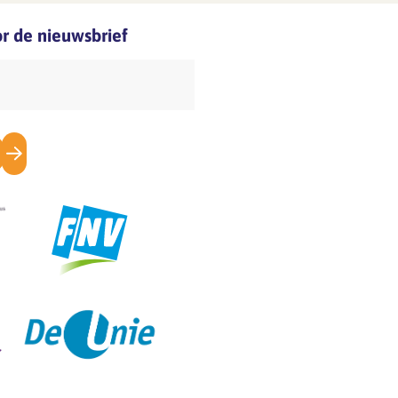
met maandag 1
aar
januari 2024. Vanaf 2
oor de nieuwsbrief
januari 2024 is SFA
n
weer open. Omdat
een deel van de
werknemers net voor
kerst of…