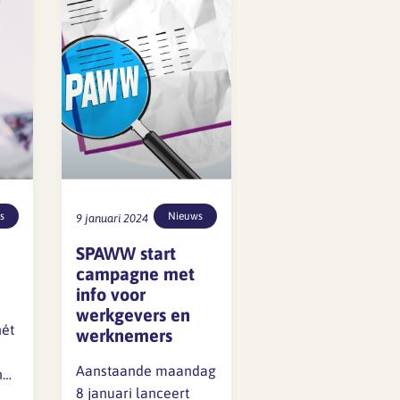
s
Nieuws
9 januari 2024
SPAWW start
campagne met
info voor
werkgevers en
hét
werknemers
Aanstaande maandag
n
8 januari lanceert
st