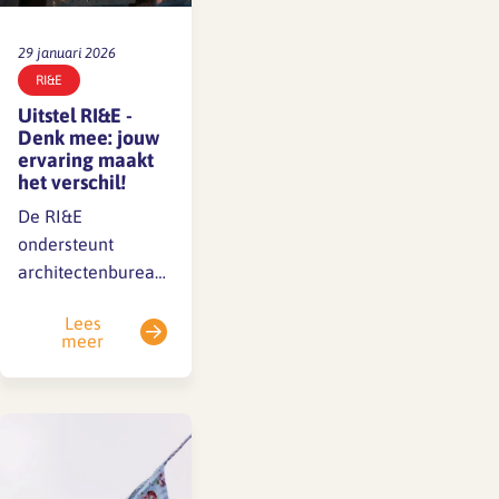
29 januari 2026
RI&E
Uitstel RI&E -
Denk mee: jouw
ervaring maakt
het verschil!
De RI&E
ondersteunt
architectenbureaus
bij het structureel
Lees
borgen van gezond
meer
en veilig werken.
Of het nu gaat om
veilig thuiswerken
bij gladheid of kou,
het goed inrichten
van werkplekken of