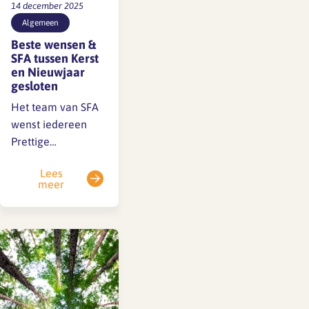
14 december 2025
Algemeen
Beste wensen &
SFA tussen Kerst
en Nieuwjaar
gesloten
Het team van SFA
wenst iedereen
Prettige
Kerstdagen en een
Lees
Voorspoedig 2026 !
meer
SFA is gesloten van
24 december tot en
met 2 januari.
Maandag 5 januari
zijn we er weer. De
dagen ervoor zijn
SFA-medewerkers