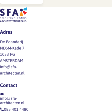
t/m 28 september)
is het goed om stil
te staan bij wat
vitaliteit écht
betekent op de
Adres
werkvloer. In zijn
De Baanderij
column voor The
NDSM-Kade 7
Human Factor…
1033 PG
AMSTERDAM
info@sfa-
architecten.nl
Contact
info@sfa-
architecten.nl
085 401 4480