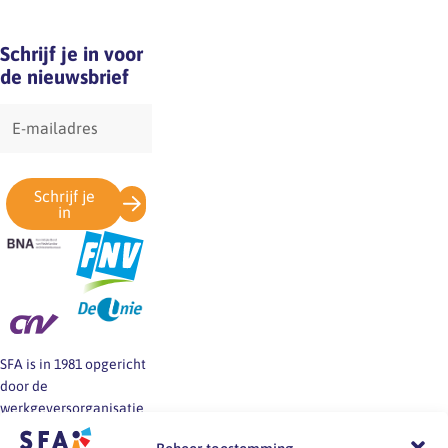
Schrijf je in voor
de nieuwsbrief
E-
mailadres
Schrijf je
in
SFA is in 1981 opgericht
door de
werkgeversorganisatie
BNA en de vakbonden