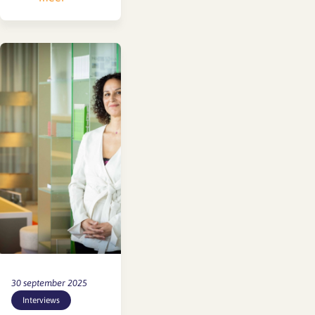
(Private Aanvulling
WW en WGA) heeft
de bijdrage voor
2026 vastgesteld
op 0,1% van het
brutoloon. Dit is
gelijk aan het
percentage van
2025. Stichting
PAWW voert
namens de sociale
partners de
regeling* uit die
een aanvullende
uitkering biedt…
30 september 2025
Interviews