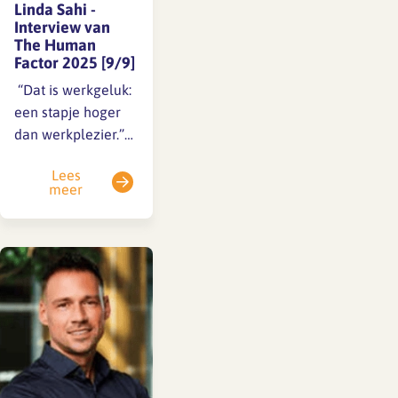
Linda Sahi -
Interview van
The Human
Factor 2025 [9/9]
️ “Dat is werkgeluk:
een stapje hoger
dan werkplezier.”
Niemand minder
Lees
dan onze eigen
meer
Linda, HR-
medewerker bij
SFA Stichting Fonds
Architectenbureaus
vertelt in The
Human…