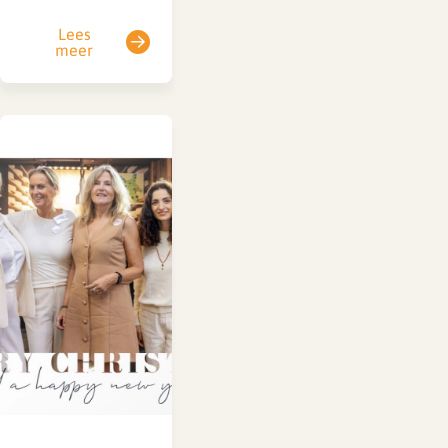
hoeveel vakantie-
Lees
uren een
meer
werknemer heeft.
Daarnaast zijn er
feestdagen met
doorbetaald verlof,
dat dus niet ten
laste van de
vakantie-uren komt
(zie cao-artikel 2
onder definitie i
feestdagen). We
hebben de
feestdagen in 2026
met doorbetaald
verlof…