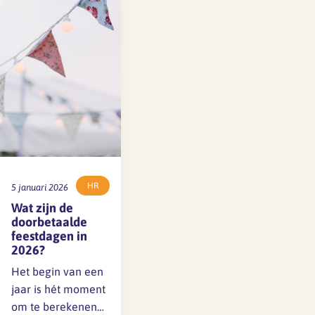
duidelijke
afspraken over
werk- en rusttijden:
alles draagt bij aan
een gezonde
werkcultuur. De
sector heeft
uitstel…
HR
5 januari 2026
Wat zijn de
doorbetaalde
feestdagen in
2026?
Het begin van een
jaar is hét moment
om te berekenen