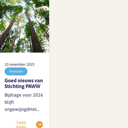
gedeeltelijk vrij en
kan het wat langer
duren dan
gebruikelijk
voordat…
10 november 2025
Pensioen
Goed nieuws van
Stichting PAWW
Bijdrage voor 2026
blijft
ongewijzigdHet
bestuur van
Lees
Stichting PAWW
meer