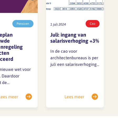
Pensioen
Cao
1 juli 2024
ieplan
Juli: ingang van
uwde
salarisverhoging +3%
enregeling
In de cao voor
cten
architectenbureaus is per
iceerd
juli een salarisverhoging
 nieuwe wet voor
afgesproken van 3,0%. De
. Daardoor
afgebeelde tabel geeft de
t de
bruto-maandsalarissen
regeling van
weer die gelden vanaf 1
fonds voor de
Lees meer
Lees meer
juli 2024 bij een 40-urige
tenbureaus. Naar
werkweek. je vindt de
ing gebeurt dit
cao en de salaristabellen
uari 2027.
voor de huidige cao op de