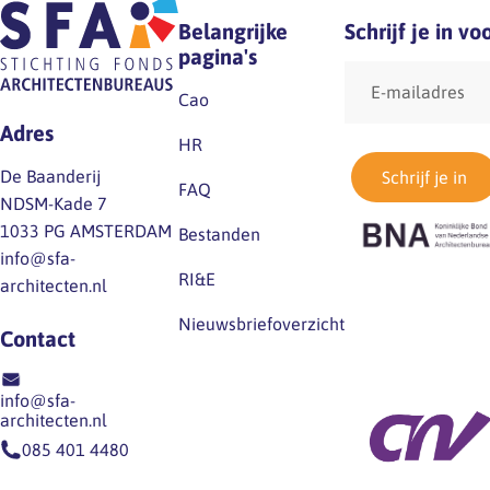
Werkgeve
Belangrijke
Schrijf je in v
werkneme
pagina's
E-
(sociale 
mailadres
architec
Cao
BNA, FNV
Adres
HR
Zij maak
De Baanderij
Schrijf je in
transitie
FAQ
NDSM-Kade 7
nieuwe p
1033 PG AMSTERDAM
Bestanden
in samen
info@sfa-
RI&E
architecten.nl
Nieuwsbriefoverzicht
Contact
info@sfa-
architecten.nl
085 401 4480