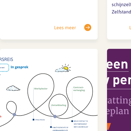
schijnzel
weergeven. We willen deze foto’s
Zelfstan
gebruiken voor onze website, nieuwsbrief,
SFA magazine The Human
opdracht
LinkedIn en toekomende The Human
Factor
vanaf 1 j
Lees meer
Factor magazine. We ontvangen…
gecontro
Boekentips
is er een
ingedien
Podcasttips
schijnzel
tegen te
betekent 
zelfstand
voor het 
inhuurt? 
inderdaa
maatreg