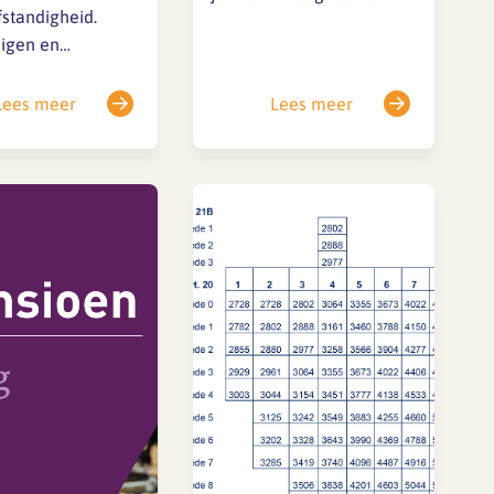
fstandigheid.
Belastingdienst volledig
digen en
handhaven op
gevers worden
schijnzelfstandigheid. Dit
anuari strenger
Lees meer
betekent dat bedrijven die
Lees meer
leerd. Daarnaast
zzp’ers inhuren voor werk
 wetsvoorstel
dat zij niet zelfstandig
d om
uitvoeren (werk dat
fstandigheid
eigenlijk in
 gaan.Wat
loondienstvorm
dat voor jou als
plaatsvindt) boetes en
ige architect? En
naheffingen kunnen
bureau dat jou
krijgen. Er geldt een
De overheid heeft
overgangsperiode van
d een aantal
één jaar zonder…
elen…