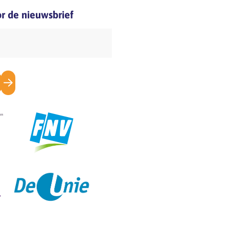
rs- en
pagina Downloads, onder
oor de nieuwsbrief
rsorganisaties
het…
partners) in de
tenbranche zijn
, CNV en De Unie.
ten een
plan voor de
ensioenregeling,
werking…