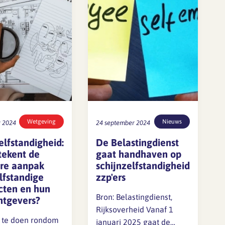
Wetgeving
Nieuws
 2024
24 september 2024
elfstandigheid:
De Belastingdienst
tekent de
gaat handhaven op
ere aanpak
schijnzelfstandigheid
lfstandige
zzp'ers
cten en hun
Bron: Belastingdienst,
htgevers?
Rijksoverheid Vanaf 1
l te doen rondom
januari 2025 gaat de