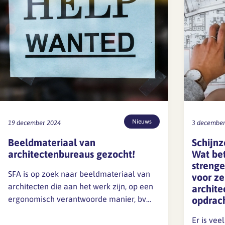
Lief en leed
Gedragscode
Branche analyse en
Vertrouwenspersoon
onderzoek
Handreikingen
Rapport Arbeidszaken 2025
Kantooromgeving
Rapport Arbeidszaken 2024
Nieuws
19 december 2024
3 december
Rapport Arbeidszaken 2023
Maatregelen
Beeldmateriaal van
Schijnz
Sectoranalyse
architectenbureaus gezocht!
Wat be
streng
Jaarrapportage
SFA is op zoek naar beeldmateriaal van
voor ze
Ontwerpsector 2025
architecten die aan het werk zijn, op een
archite
ergonomisch verantwoorde manier, bv
opdrac
met hoge tafels statafels. Ook foto’s die
Media en magazine
Er is vee
studie/leren/overleggen/gespreksvoering