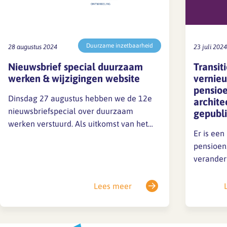
Duurzame inzetbaarheid
28 augustus 2024
23 juli 2024
Nieuwsbrief special duurzaam
Transit
werken & wijzigingen website
vernie
pensio
Dinsdag 27 augustus hebben we de 12e
archite
nieuwsbriefspecial over duurzaam
gepubl
werken verstuurd. Als uitkomst van het
Er is een
MDIEU-subsidietraject zijn nieuwe HR-
pensioen
tools voor de architectenbranche
verander
ontwikkeld, zoals de werknemersreis en
pensioen
een HR-planning. De nieuwsbrief gaat op
Pensioen
Lees meer
deze twee tools in. Deze en andere tijdens
Architec
het subsidietraject verzamelde kennis
verwacht
en…
per 1 jan