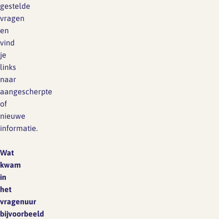
gestelde
vragen
en
vind
je
links
naar
aangescherpte
of
nieuwe
informatie.
Wat
kwam
in
het
vragenuur
bijvoorbeeld