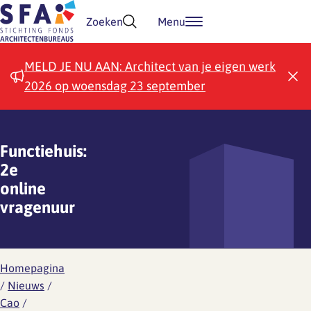
Doorgaan naar inhoud
Zoeken
Menu
MELD JE NU AAN: Architect van je eigen werk
2026 op woensdag 23 september
Functiehuis:
2e
online
vragenuur
Homepagina
/
Nieuws
/
Cao
/