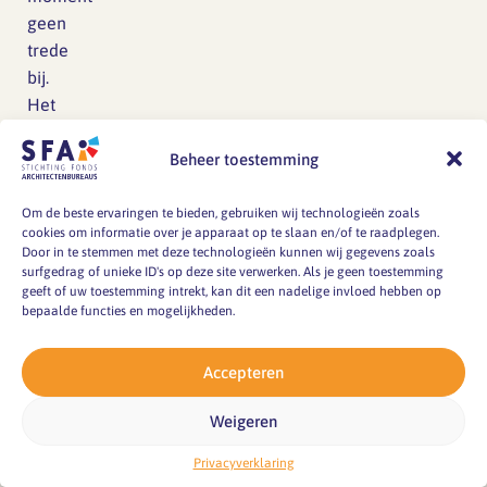
geen
trede
bij.
Het
mag
uiteraard
Beheer toestemming
wel
(salaris
Om de beste ervaringen te bieden, gebruiken wij technologieën zoals
cookies om informatie over je apparaat op te slaan en/of te raadplegen.
is
Door in te stemmen met deze technologieën kunnen wij gegevens zoals
een
surfgedrag of unieke ID's op deze site verwerken. Als je geen toestemming
geeft of uw toestemming intrekt, kan dit een nadelige invloed hebben op
minimum
bepaalde functies en mogelijkheden.
cao-
artikel).
Accepteren
Wat
is
Weigeren
aangescherpt
Privacyverklaring
of