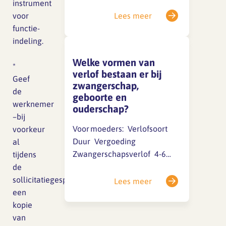
verplichte nachtdiensten of
instrument
overwerk Recht op extra
voor
Lees meer
rustpauzes Recht op een
functie-
geschikte kolfruimte en
indeling.
voldoende tijd (minimaal 2×
Welke vormen van
per dag, max. 1/4 van
*
verlof bestaan er bij
werktijd) Recht op
Geef
zwangerschap,
loondoorbetaling bij
d
e
geboorte en
zwangerschapsonderzoeken…
werknemer
ouderschap?
–bij
Voor moeders: Verlofsoort
voorkeur
Duur Vergoeding
al
Zwangerschapsverlof 4-6
tijdens
weken vóór de uitgerekende
de
datum 100% via UWV
sollicitatiegesprekken-
Lees meer
Bevallingsverlof 10-12
een
weken na de bevalling 100%
kopie
via UWV Meerlingverlof …
van