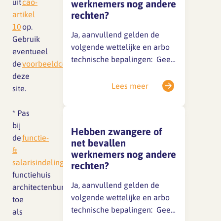
uit
cao-
werknemers nog andere
Ziekmelding en begeleiding
rechten?
artikel
Bij ziekte meldt de
10
op.
SFA magazine The Human
werknemer…
Ja, aanvullend gelden de
Gebruik
Factor
volgende wettelijke en arbo
eventueel
technische bepalingen: Geen
Boekentips
de
voorbeeldcontracten
op
verplichte nachtdiensten of
deze
overwerk Recht op extra
Podcasttips
Lees meer
site.
rustpauzes Recht op een
geschikte kolfruimte en
* Pas
voldoende tijd (minimaal 2×
bij
Hebben zwangere of
per dag, max. 1/4 van
de
functie-
net bevallen
werktijd) Recht op
&
werknemers nog andere
loondoorbetaling bij
salarisindeling
het
rechten?
zwangerschapsonderzoeken
functiehuis
Recht op aanpassing van
Ja, aanvullend gelden de
architectenbureaus
werkzaamheden als de
volgende wettelijke en arbo
toe
veiligheid of…
technische bepalingen: Geen
als