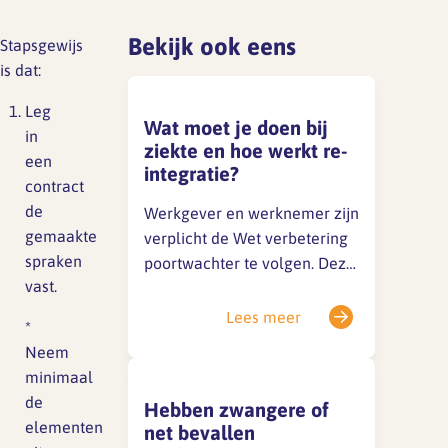
Lief en leed
Gedragscode
Bekijk ook eens
Stapsgewijs
is dat:
Branche analyse en
Vertrouwenspersoon
onderzoek
Leg
Handreikingen
Wat moet je doen bij
in
ziekte en hoe werkt re-
een
Rapport Arbeidszaken 2025
integratie?
contract
Kantooromgeving
de
Rapport Arbeidszaken 2024
Werkgever en werknemer zijn
gemaakte
verplicht de Wet verbetering
Rapport Arbeidszaken 2023
spraken
Maatregelen
poortwachter te volgen. Deze
vast.
wet is bedoeld om langdurig
Sectoranalyse
verzuim te voorkomen en om
Lees meer
*
zieke werknemers zo snel
Jaarrapportage
Neem
mogelijk, op een
Ontwerpsector 2025
minimaal
verantwoorde manier, weer
de
Hebben zwangere of
aan het werk te krijgen. Dit
elementen
net bevallen
Media en magazine
heet re-integratie.