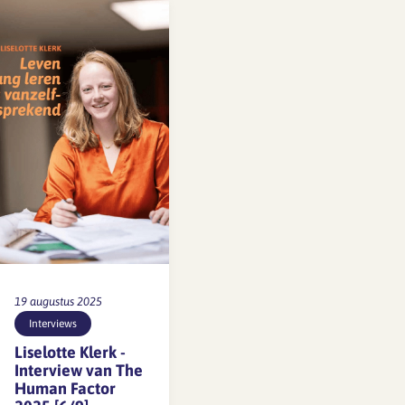
maar architect en
stedenbouwkundige
Bart Mispelblom
Beyer (Tangram) is
daar niet somber
over. In tegendeel:…
19 augustus 2025
Interviews
Liselotte Klerk -
Interview van The
Human Factor