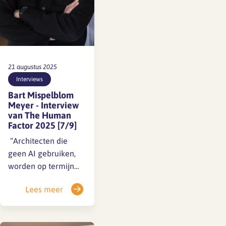
21 augustus 2025
Interviews
Bart Mispelblom
Meyer - Interview
van The Human
Factor 2025 [7/9]
️ “Architecten die
geen AI gebruiken,
worden op termijn
vervangen door
Lees meer
architecten die dat
wel doen.” AI
verandert ons vak –