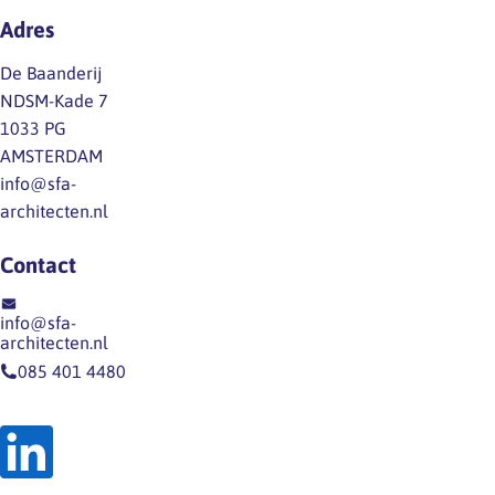
niets is minder waar:
Adres
ook binnen de
architectenbranche is
De Baanderij
een RI&E essentieel,
NDSM-Kade 7
óók voor mentale
1033 PG
gezondheid,
AMSTERDAM
werkdruk en sociale
info@sfa-
veiligheid. In dit
architecten.nl
interview uit The…
Contact
info@sfa-
architecten.nl
085 401 4480