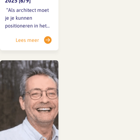
2025 [6/9]
️ “Als architect moet
je je kunnen
positioneren in het
politieke klimaat.”
Lees meer
Voor bouwkundig
ontwerper Liselotte
Klerk is werkplezier
meer dan een fijne
baan: het is de
combinatie van een
inspirerende
werkomgeving,
nieuwsgierigheid en
de ruimte om te
blijven…