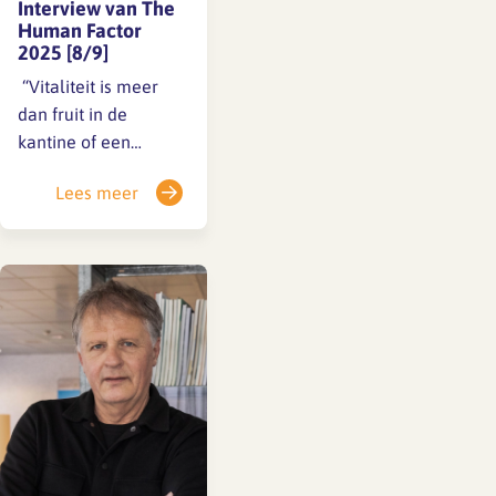
Interview van The
Human Factor
2025 [8/9]
️ “Vitaliteit is meer
dan fruit in de
kantine of een
sportabonnement.” In
Lees meer
deze Nationale
Vitaliteitsweek (22
t/m 28 september) is
het goed om stil te
staan bij wat vitaliteit
écht betekent op de
werkvloer. In zijn
column voor The
Human Factor…