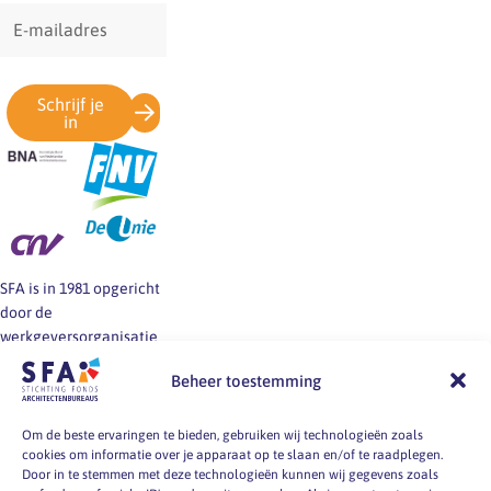
E-
mailadres
Schrijf je
in
SFA is in 1981 opgericht
door de
werkgeversorganisatie
BNA en de vakbonden
Beheer toestemming
FNV, CNV en De Unie.
SFA informeert en helpt
werkgevers en
Om de beste ervaringen te bieden, gebruiken wij technologieën zoals
cookies om informatie over je apparaat op te slaan en/of te raadplegen.
werknemers van
Door in te stemmen met deze technologieën kunnen wij gegevens zoals
architectenbureaus bij