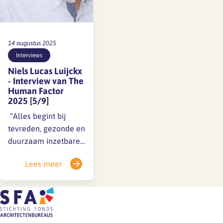
14 augustus 2025
Interviews
Niels Lucas Luijckx
- Interview van The
Human Factor
2025 [5/9]
️ “Alles begint bij
tevreden, gezonde en
duurzaam inzetbare
werknemers.” Een
Lees meer
risico-inventarisatie
en -evaluatie (RI&E)
klinkt misschien als
iets voor fabrieken of
bouwplaatsen. Maar