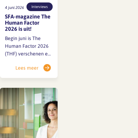
Interviews
4 juni 2026
SFA-magazine The
Human Factor
2026 is uit!
Begin juni is The
Human Factor 2026
(THF) verschenen en
inmiddels verzonden
Lees meer
naar
architectenbureaus
door heel Nederland.
In deze editie staan
de mens en het vak
centraal, met
aandacht voor de
overgang van
opleiding naar