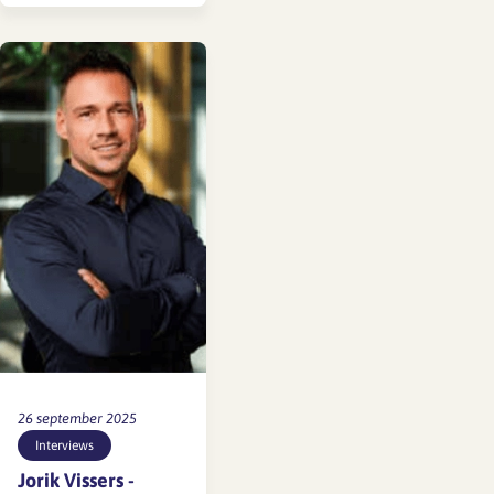
HR-medewerker bij
SFA Stichting Fonds
Architectenbureaus
vertelt in The
Human…
26 september 2025
Interviews
Jorik Vissers -