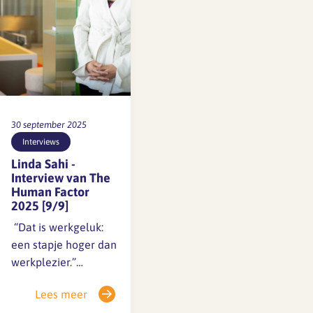
praktijk,
professionele
ontwikkeling,
talentbehoud en de
toekomst van het
architectenberoep.De
afgelopen weken
rolden de…
30 september 2025
Interviews
Linda Sahi -
Interview van The
Human Factor
2025 [9/9]
️ “Dat is werkgeluk:
een stapje hoger dan
werkplezier.”
Niemand minder dan
Lees meer
onze eigen Linda,