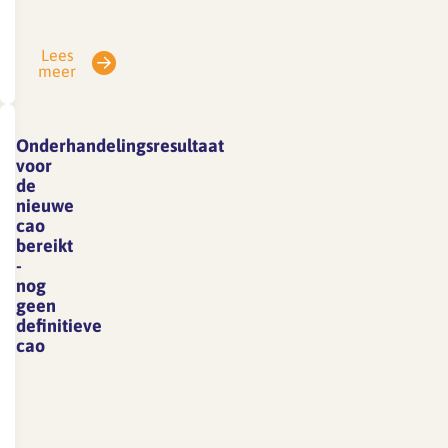
is
SFA
Lees
gesloten
meer
van
3
tot
Onderhandelingsresultaat
en
voor
met
de
nieuwe
7
cao
augustus.
bereikt
E-
-
mails
nog
geen
die
definitieve
in
cao
deze
De
periode
cao
binnenkomen,
partijen,
kunnen