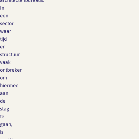
architectenbureaus.
In
een
sector
waar
tijd
en
structuur
vaak
ontbreken
om
hiermee
aan
de
slag
te
gaan,
is