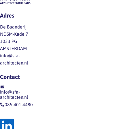
er
ten
Mocht
iets
onrechte
je
Adres
te
het
vragen
melden
volgende
hebben
De Baanderij
is,
opgenomen:
over
NDSM-Kade 7
delen
Dit
de
1033 PG
we
is
inhoud
AMSTERDAM
dat
onjuist,
van
info@sfa-
direct
werknemers
het…
architecten.nl
via
hebben
een
niet
Contact
nieuwsitem
een
op
dergelijk
info@sfa-
onze
recht
architecten.nl
website
op
085 401 4480
en
grond
op
van
LinkedIn.Houd
de