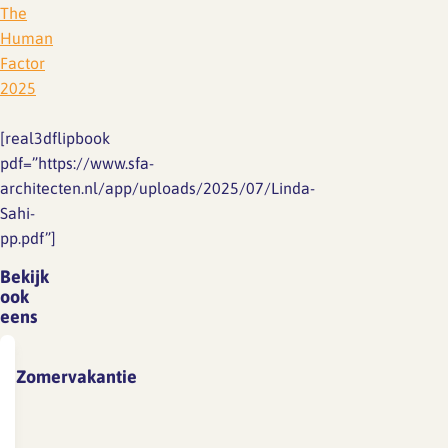
The
Human
Factor
2025
[real3dflipbook
pdf=”https://www.sfa-
architecten.nl/app/uploads/2025/07/Linda-
Sahi-
pp.pdf”]
Bekijk
ook
eens
Zomervakantie
Vanwege
vakantie