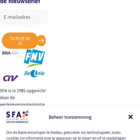
de nieuwsbrief
E-
mailadres
Schrijf je
in
SFA is in 1981 opgericht
door de
werkgeversorganisatie
BNA en de vakbonden
Beheer toestemming
FNV, CNV en De Unie.
SFA informeert en helpt
werkgevers en
Om de beste ervaringen te bieden, gebruiken wij technologieën zoals
cookies om informatie over je apparaat op te slaan en/of te raadplegen.
werknemers van