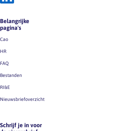
deze
wet
kanalen
noch
dus
op
Belangrijke
zeker
grond
pagina's
in…
van
de
Cao
huidige
HR
cao.Excuus
voor
FAQ
eventuele
Bestanden
verwarring.
RI&E
Nieuwsbriefoverzicht
Schrijf je in voor