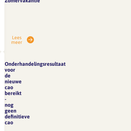
Zomervakantie
Vanwege
vakantie
is
SFA
Lees
gesloten
meer
van
3
tot
Onderhandelingsresultaat
en
voor
met
de
nieuwe
7
cao
augustus.
bereikt
E-
-
mails
nog
geen
die
definitieve
in
cao
deze