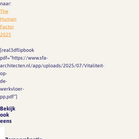
naar:
The
Human
Factor
2025
[real3dflipbook
pdf=”https://www.sfa-
architecten.nl/app/uploads/2025/07/Vitaliteit-
op-
de-
werkvloer-
pp.pdf”]
Bekijk
ook
eens