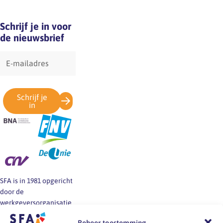
Schrijf je in voor
de nieuwsbrief
E-
mailadres
Schrijf je
in
SFA is in 1981 opgericht
door de
werkgeversorganisatie
BNA en de vakbonden
Beheer toestemming