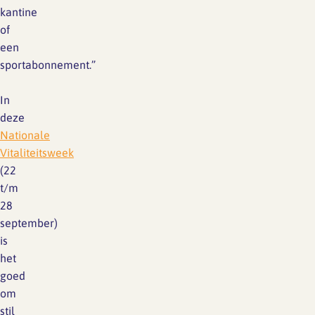
kantine
of
een
sportabonnement.”
In
deze
Nationale
Vitaliteitsweek
(22
t/m
28
september)
is
het
goed
om
stil