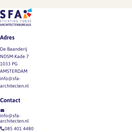
volle
juni
geen
gang.
2026),
definitieve
Zodra
is
cao.
er
ten
Mocht
iets
onrechte
je
Adres
te
het
vragen
melden
volgende
hebben
De Baanderij
is,
opgenomen:
over
NDSM-Kade 7
delen
Dit
de
1033 PG
we
is
inhoud
AMSTERDAM
dat
onjuist,
van
info@sfa-
direct
werknemers
het…
architecten.nl
via
hebben
een
niet
Contact
nieuwsitem
een
op
dergelijk
info@sfa-
onze
recht
architecten.nl
website
op
085 401 4480