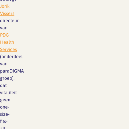
Jorik
Vissers
directeur
van
PDG
Health
Services
(onderdeel
van
paraDIGMA
groep),
dat
vitaliteit
geen
one-
size-
fits-
all