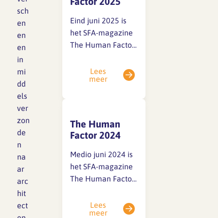
Factor 2025
het magazine
sch
onderin lezen en
Eind juni 2025 is
en
SFA magazine The Human
dowloaden: Wil je
het SFA-magazine
en
Factor
het magazine
The Human Factor
en
liever thuis
2025 verstuurd aan
in
Boekentips
ontvangen? Vraag
architectenbureaus
Lees
mi
meer
dan via de link
en verwante
Podcasttips
dd
hieronder het…
organisaties.Heb je
els
het magazine niet
ver
ontvangen? Je kunt
zon
The Human
het magazine
de
Factor 2024
onderin lezen en
n
dowloaden: Wil je
Medio juni 2024 is
na
het magazine
het SFA-magazine
ar
liever thuis
The Human Factor
arc
ontvangen? Vraag
2024 verstuurd aan
hit
dan via de link
architectenbureaus
Lees
ect
meer
hieronder het
en verwante
en