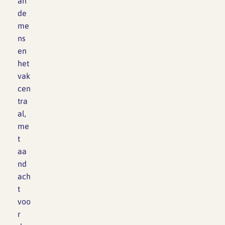
an
THF Toen het
de
‘nulnummer’ van
me
The Human…
ns
en
het
vak
cen
tra
al,
me
t
aa
nd
ach
t
voo
r