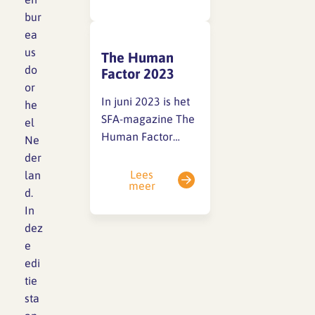
magazine aan.
organisaties.Heb je
bur
het magazine niet
ea
ontvangen? Je kunt
us
The Human
The Human Factor
do
Factor 2023
2024 hier online
or
lezen.Wil je het
In juni 2023 is het
he
magazine liever
SFA-magazine The
el
thuis ontvangen?
Human Factor
Ne
Vraag dan via de
toegestuurd aan de
der
link hieronder het
branche. Klik hier
Lees
lan
meer
magazine aan. Uit
om het magazine
d.
het…
online te lezen.
In
Maar je kunt het
dez
magazine ook
e
thuisgestuurd
edi
krijgen, zie de link
tie
hieronder! Uit het
sta
voorwoord van