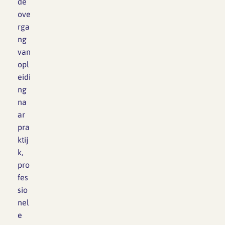
de
ove
rga
ng
van
opl
eidi
ng
na
ar
pra
ktij
k,
pro
fes
sio
nel
e