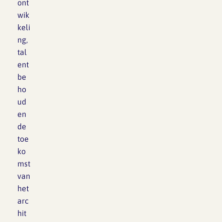
ont
wik
keli
ng,
tal
ent
be
ho
ud
en
de
toe
ko
mst
van
het
arc
hit