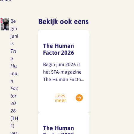
Lief en leed
Gedragscode
Bekijk ook eens
Be
Branche analyse en
Vertrouwenspersoon
gin
onderzoek
juni
Handreikingen
is
The Human
Rapport Arbeidszaken 2025
Th
Factor 2026
Kantooromgeving
e
Rapport Arbeidszaken 2024
Begin juni 2026 is
Hu
het SFA-magazine
ma
Rapport Arbeidszaken 2023
Maatregelen
The Human Factor
n
2026 (THF)
Fac
Sectoranalyse
verstuurd aan
Lees
tor
meer
architectenbureaus
Jaarrapportage
20
en verwante
Ontwerpsector 2025
26
organisaties.Heb je
(TH
het magazine niet
F)
The Human
Media en magazine
ontvangen? Je kunt
ver