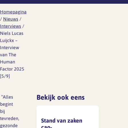
Lief en leed
Gedragscode
Homepagina
/
Nieuws
/
Branche analyse en
Vertrouwenspersoon
Interviews
/
onderzoek
Niels Lucas
Handreikingen
Luijckx –
Interview
Rapport Arbeidszaken 2025
Kantooromgeving
van The
Rapport Arbeidszaken 2024
Human
Factor 2025
Rapport Arbeidszaken 2023
Maatregelen
[5/9]
Sectoranalyse
Bekijk ook eens
️ “Alles
Jaarrapportage
begint
Ontwerpsector 2025
bij
tevreden,
Stand van zaken
Media en magazine
gezonde
cao-