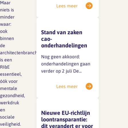
Maar
opgenomen: Dit is onjuist,
Lees meer
niets is
werknemers hebben niet
minder
een dergelijk recht op
waar:
grond van de wet noch op
ook
Stand van zaken
grond van de huidige
cao-
binnen
cao.Excuus voor
onderhandelingen
de
eventuele verwarring.
architectenbranche
Nog geen akkoord:
is een
onderhandelingen gaan
RI&E
verder op 2 juli De
essentieel,
huidige cao loopt tot 1 juli
óók voor
2026. Achter de
Lees meer
mentale
schermen wordt
gezondheid,
stevig onderhandeld,
werkdruk
maar er is tot nu toe nog
en
Nieuwe EU-richtlijn
geen akkoord bereikt.
sociale
loontransparantie:
Vanwege de
veiligheid.
dit verandert er voor