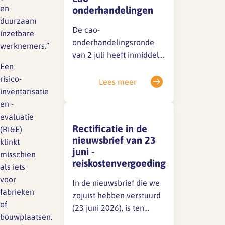
en
onderhandelingen
duurzaam
De cao-
SFA magazine The Human
inzetbare
Factor
onderhandelingsronde
werknemers.”
van 2 juli heeft inmiddels
Boekentips
Een
plaatsgevonden. De
risico-
sociale partners zijn nog
Lees meer
Podcasttips
inventarisatie
niet tot een akkoord
en -
gekomen, maar de
evaluatie
gesprekken zijn in volle
Rectificatie in de
(RI&E)
gang. Zodra er iets te
nieuwsbrief van 23
klinkt
melden is, delen we dat
juni -
misschien
direct via een nieuwsitem
reiskostenvergoeding
als iets
op onze website en op
voor
LinkedIn.Houd deze
In de nieuwsbrief die we
fabrieken
kanalen dus zeker in…
zojuist hebben verstuurd
of
(23 juni 2026), is ten
bouwplaatsen.
onrechte het volgende