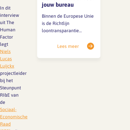
vertrouwelijkheid kunnen
jouw bureau
we nu geen details delen,
In dit
maar we houden je op de
interview
Binnen de Europese Unie
hoogte. 📌 Belangrijke…
uit The
is de Richtlijn
Human
loontransparantie
Factor
(2023/970) vastgesteld.
legt
Het doel van deze
Lees meer
Niels
richtlijn is om meer
Lucas
inzicht te geven in
Luijckx
beloningen en daarmee
projectleider
de loonkloof tussen
bij het
mannen en vrouwen te
Steunpunt
dichten. Deze richtlijn
RI&E van
verplicht werkgevers tot
de
grote openheid over
Sociaal-
salarissen, zowel tijdens
Economische
de sollicitatieprocedure
Raad
als tijdens…