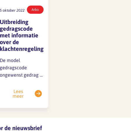
Arbo
5 oktober 2022
Uitbreiding
gedragscode
met informatie
over de
klachtenregeling
De model
gedragscode
ongewenst gedrag is
nu aangevuld met
voorbeeld artikelen
Lees
meer
voor een
klachtenregeling als
onderdeel van de
gedragscode in het
bureau. In een
oor de nieuwsbrief