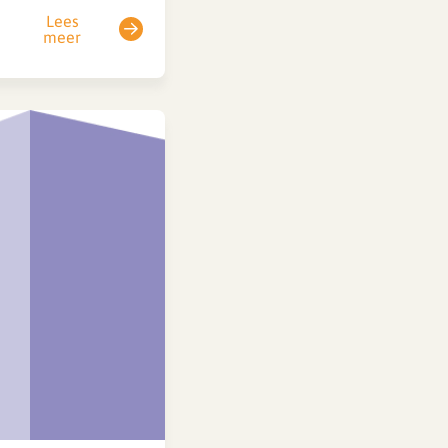
Lees
en FAQ). Voor
meer
zzp’ers ofwel
opdrachtnemers
staat in artikel 18
een uurtarief
opgenomen van ten
minste 150% van het
bruto uurloon,
verhoogd met 8%
vakantietoeslag ten
opzichte van…