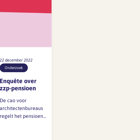
22 december 2022
Onderzoek
Enquête over
zzp-pensioen
De cao voor
architectenbureaus
regelt het pensioen
voor werknemers als
onderdeel van het
salaris (zie artikel 25