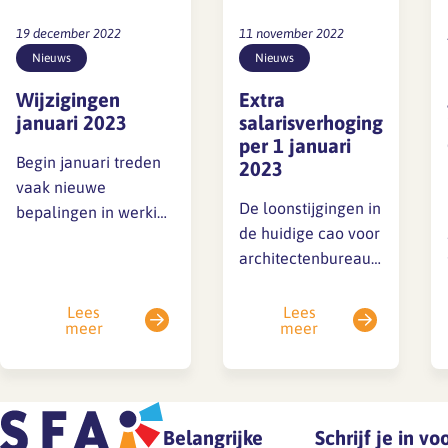
19 december 2022
11 november 2022
Nieuws
Nieuws
Wijzigingen
Extra
januari 2023
salarisverhoging
per 1 januari
Begin januari treden
2023
vaak nieuwe
De loonstijgingen in
bepalingen in werking
de huidige cao voor
vanuit de cao, een
architectenbureaus
wet of fiscale regel. In
waren afgesproken
deze nieuwsbrief
in de eerste helft
zetten we enkele
Lees
Lees
meer
meer
van 2021, een
wijzigingen op een rij.
andere wereld
Daarnaast lees je
zonder oorlog in
enkele andere
Oekraïne of hoge
berichten zoals de
inflatie. De huidige
Belangrijke
Schrijf je in v
stand van zaken