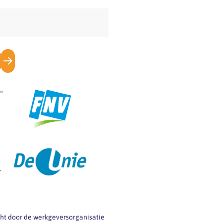
separate pdf staat
een toelichting waar
de werkgever bij het
opstellen van een
klachtenregeling
aan moet denken.
Ga naar de…
icht door de werkgeversorganisatie