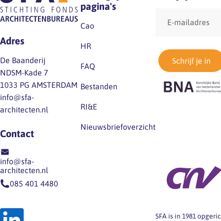
cao loopt 28
pagina's
opvolger
E-
februari 2023 af, de
functiehandboek en
mailadres
Cao
onderhandelingen
vermelden we de
Adres
voor een volgende
bereikbaarheid van
HR
cao starten
de SFA-helpdesk rond
De Baanderij
Schrijf je in
FAQ
binnenkort. Cao-
de feestdagen.
NDSM-Kade 7
partijen BNA, FNV,
1033 PG AMSTERDAM
Bestanden
CNV en De…
info@sfa-
RI&E
architecten.nl
Nieuwsbriefoverzicht
Contact
info@sfa-
architecten.nl
085 401 4480
SFA is in 1981 opger