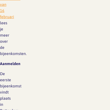
van
16
februari
lees
je
meer
over
de
bijeenkomsten.
Aa
nmelden
De
eerste
bijeenkomst
vindt
plaats
in