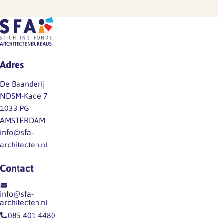
volle
juni
geen
gang.
2026),
definitieve
Zodra
is
cao.
er
ten
Mocht
iets
onrechte
je
Adres
te
het
vragen
melden
volgende
hebben
De Baanderij
is,
opgenomen:
over
NDSM-Kade 7
delen
Dit
de
1033 PG
we
is
inhoud
AMSTERDAM
dat
onjuist,
van
info@sfa-
direct
werknemers
het…
architecten.nl
via
hebben
een
niet
Contact
nieuwsitem
een
op
dergelijk
info@sfa-
onze
recht
architecten.nl
website
op
085 401 4480