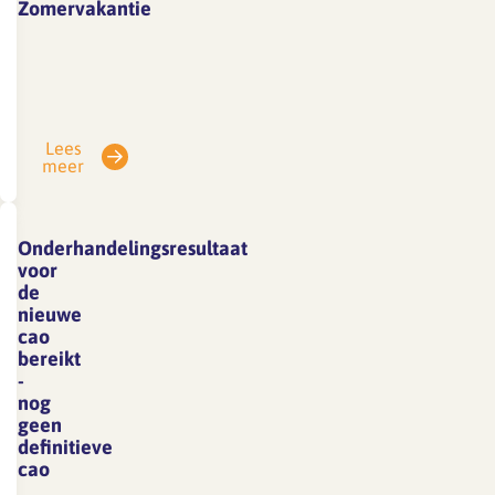
Zomervakantie
Vanwege
vakantie
is
SFA
Lees
gesloten
meer
van
3
tot
Onderhandelingsresultaat
en
voor
met
de
nieuwe
7
cao
augustus.
bereikt
E-
-
mails
nog
geen
die
definitieve
in
cao
deze