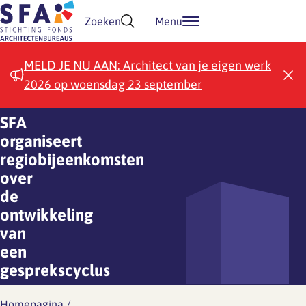
Doorgaan naar inhoud
Zoeken
Menu
MELD JE NU AAN: Architect van je eigen werk
2026 op woensdag 23 september
SFA
organiseert
regiobijeenkomsten
over
de
ontwikkeling
van
een
gesprekscyclus
Homepagina
/