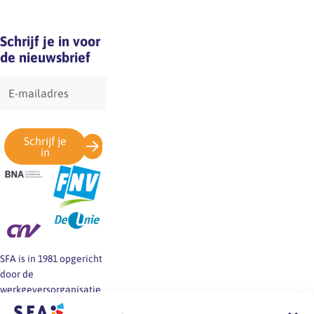
Schrijf je in voor
de nieuwsbrief
E-
mailadres
Schrijf je
in
SFA is in 1981 opgericht
door de
werkgeversorganisatie
BNA en de vakbonden