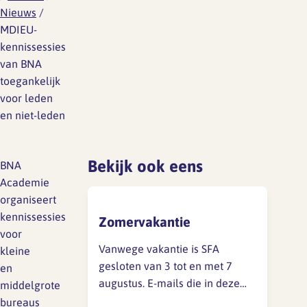
Lief en leed
Nieuws
/
Gedragscode
MDIEU-
kennissessies
Branche analyse en
Vertrouwenspersoon
van BNA
onderzoek
toegankelijk
Handreikingen
voor leden
en niet-leden
Rapport Arbeidszaken 2025
Kantooromgeving
Rapport Arbeidszaken 2024
Bekijk ook eens
BNA
Rapport Arbeidszaken 2023
Maatregelen
Academie
organiseert
Sectoranalyse
kennissessies
Zomervakantie
voor
Jaarrapportage
Vanwege vakantie is SFA
kleine
Ontwerpsector 2025
gesloten van 3 tot en met 7
en
augustus. E-mails die in deze
middelgrote
Media en magazine
periode binnenkomen, kunnen
bureaus