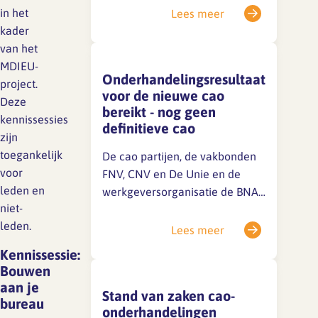
dan niet worden behandeld.
in het
Lees meer
Ook vóór en na deze week is
kader
SFA magazine The Human
een deel van het team afwezig,
van het
Factor
waardoor het langer kan duren
MDIEU-
Onderhandelingsresultaat
voordat je een reactie ontvangt.
project.
Boekentips
voor de nieuwe cao
Is je…
Deze
bereikt - nog geen
kennissessies
Podcasttips
definitieve cao
zijn
toegankelijk
De cao partijen, de vakbonden
voor
FNV, CNV en De Unie en de
leden en
werkgeversorganisatie de BNA,
niet-
hebben een
leden.
onderhandelingsresultaat voor
Lees meer
de nieuwe cao bereikt. Dit
Kennissessie:
onderhandelingsresultaat wordt
Bouwen
aan hun leden en achterban
aan je
Stand van zaken cao-
voorgelegd. Er is dus nog geen
bureau
onderhandelingen
definitieve cao. Mocht je