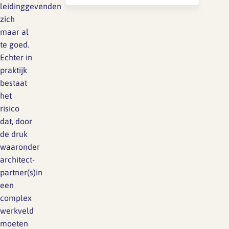
leidinggevenden
grond van de wet noch op
zich
grond van de huidige
maar al
cao.Excuus voor eventuele
te goed.
verwarring.
Echter in
praktijk
bestaat
het
risico
dat, door
de druk
waaronder
architect-
partner(s)in
een
complex
werkveld
moeten