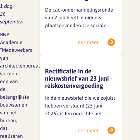
1 dag:
vragen hebben over de inhoud
De cao-onderhandelingsronde
26
van het…
van 2 juli heeft inmiddels
september
plaatsgevonden. De sociale
partners zijn nog niet tot een
BNA
akkoord gekomen, maar de
Academie:
Lees meer
gesprekken zijn in volle gang.
“Medewerkers
Zodra er iets te melden is, delen
van
we dat direct via een
architectenbureaus
Rectificatie in de
nieuwsitem op onze website en
vormen
nieuwsbrief van 23 juni -
op LinkedIn.Houd deze kanalen
een van
reiskostenvergoeding
dus zeker in…
de
belangrijkste
In de nieuwsbrief die we zojuist
bouwstenen
hebben verstuurd (23 juni
van het
2026), is ten onrechte het
bureau,
volgende opgenomen: Dit is
dat
onjuist, werknemers hebben
Lees meer
realiseren
niet een dergelijk recht op